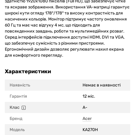
здатністю 1920x1080 пікселів (Full HD), що забезпечує чітке
та яскраве зображення. Використання VA-матриці гарантує
широкі кути огляду 178°/178° та високу контрастність для
насичених кольорів. Монітор підтримує частоту оновлення
60 Гц та має час відгуку 4 мс, що підходить для
повсякденних завдань, роботи та мультимедійних розваг.
Серед інтерфейсів підключення доступні HDMI, DVI та VGA,
що забезпечує сумісність з різними пристроями.
Ергономічний дизайн дозволяє регулювати нахил екрана
для комфортного перегляду.
Характеристики
Наявність
Немає в наявності
Гарантія
12 міс.
Клас
A-
Бренд
Acer
Модель
KA270H