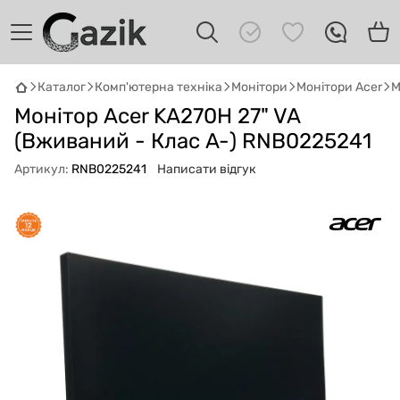
Каталог
Комп'ютерна техніка
Монітори
Монітори Acer
М
GAZIK
AI
Монітор Acer KA270H 27" VA
Онлайн · пошук техніки
(Вживаний - Клас A-) RNB0225241
Артикул:
RNB0225241
Написати відгук
Привіт! 👋 Я Gazik AI — допоможу
підібрати вживану комп'ютерну техніку.
Що шукаєш?