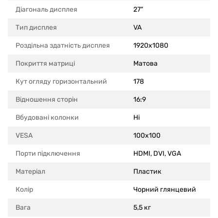
Діагональ дисплея
27"
Тип дисплея
VA
Роздільна здатність дисплея
1920x1080
Покриття матриці
Матова
Кут огляду горизонтальний
178
Відношення сторін
16:9
Вбудовані колонки
Ні
VESA
100x100
Порти підключення
HDMI, DVI, VGA
Матеріал
Пластик
Колір
Чорний глянцевий
Вага
5,5 кг