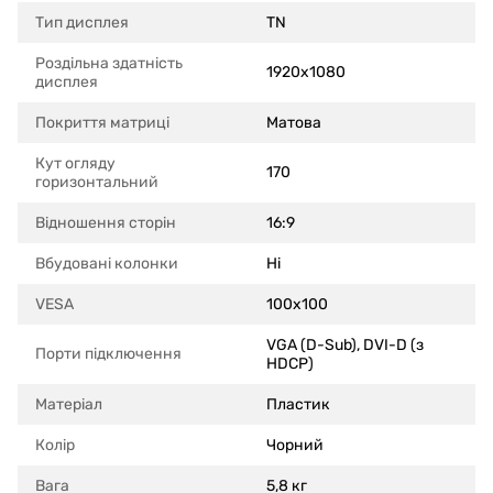
Тип дисплея
TN
Роздільна здатність
1920x1080
дисплея
Покриття матриці
Матова
Кут огляду
170
горизонтальний
Відношення сторін
16:9
Вбудовані колонки
Ні
VESA
100x100
VGA (D-Sub), DVI-D (з
Порти підключення
HDCP)
Матеріал
Пластик
Колір
Чорний
Вага
5,8 кг