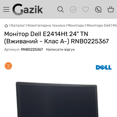
Каталог
Комп'ютерна техніка
Монітори
Монітори Dell
Мо
GAZIK
AI
Монітор Dell E2414Ht 24" TN
Онлайн · пошук техніки
(Вживаний - Клас A-) RNB0225367
Артикул:
RNB0225367
Написати відгук
Привіт! 👋 Я Gazik AI — допоможу
підібрати вживану комп'ютерну техніку.
Що шукаєш?