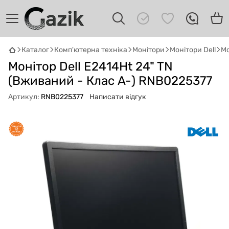
Каталог
Комп'ютерна техніка
Монітори
Монітори Dell
Мо
GAZIK
AI
Монітор Dell E2414Ht 24" TN
Онлайн · пошук техніки
(Вживаний - Клас A-) RNB0225377
Артикул:
RNB0225377
Написати відгук
Привіт! 👋 Я Gazik AI — допоможу
підібрати вживану комп'ютерну техніку.
Що шукаєш?