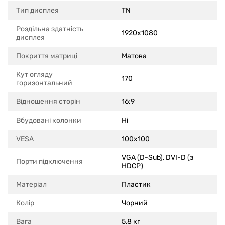
Тип дисплея
TN
Роздільна здатність
1920x1080
дисплея
Покриття матриці
Матова
Кут огляду
170
горизонтальний
Відношення сторін
16:9
Вбудовані колонки
Ні
VESA
100x100
VGA (D-Sub), DVI-D (з
Порти підключення
HDCP)
Матеріал
Пластик
Колір
Чорний
Вага
5,8 кг