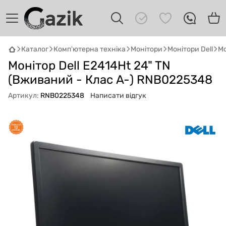
Каталог
Комп'ютерна техніка
Монітори
Монітори Dell
Мо
GAZIK
AI
Монітор Dell E2414Ht 24" TN
Онлайн · пошук техніки
(Вживаний - Клас A-) RNB0225348
Артикул:
RNB0225348
Написати відгук
Привіт! 👋 Я Gazik AI — допоможу
підібрати вживану комп'ютерну техніку.
Що шукаєш?