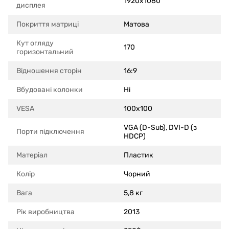
1920x1080
дисплея
Покриття матриці
Матова
Кут огляду
170
горизонтальний
Відношення сторін
16:9
Вбудовані колонки
Ні
VESA
100x100
VGA (D-Sub), DVI-D (з
Порти підключення
HDCP)
Матеріал
Пластик
Колір
Чорний
Вага
5,8 кг
Рік виробництва
2013