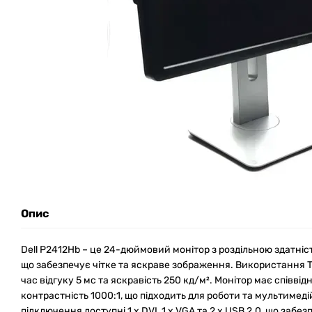
Опис
Dell P2412Hb – це 24-дюймовий монітор з роздільною здатністю
що забезпечує чітке та яскраве зображення. Використання
час відгуку 5 мс та яскравість 250 кд/м². Монітор має співвід
контрастність 1000:1, що підходить для роботи та мультимеді
підключення доступні 1 x DVI, 1 x VGA та 2 x USB 2.0, що забез