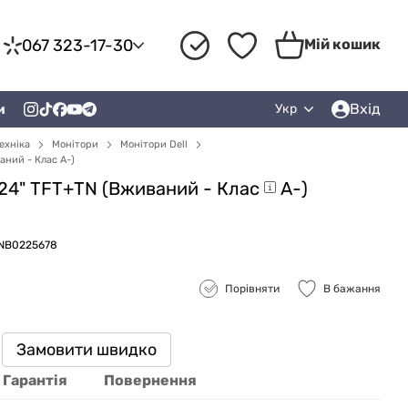
067 323-17-30
Мій кошик
Вхід
и
Укр
ехніка
Монітори
Монітори Dell
аний - Клас A-)
 24" TFT+TN (Вживаний -
Клас
A-)
RNB0225678
Порівняти
В бажання
Замовити швидко
Гарантія
Повернення