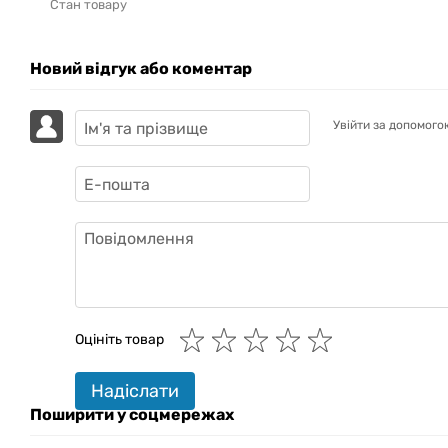
Стан товару
Новий відгук або коментар
Увійти за допомого
GAZIK
AI
Онлайн · пошук техніки
Оцініть товар
Привіт! 👋 Я Gazik AI — допоможу
Надіслати
підібрати вживану комп'ютерну
техніку. Що шукаєш?
Поширити у соцмережах