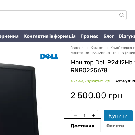
вернення
Контактна інформація
Про нас
Блог
Відгук
Головна
Каталог
Комп'ютерна т
Монітор Dell P2412Hb 24" TFT+TN (Вжив
Монітор Dell P2412Hb
RNB0225678
м.Львів, Стрийська 202
Артикул: 
2 500.00 грн
Купити
Доставка
Оплата