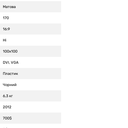
Матова
170
16:9
Ні
100x100
DVI, VGA
Пластик
Чорний
6,3 кг
2012
700$