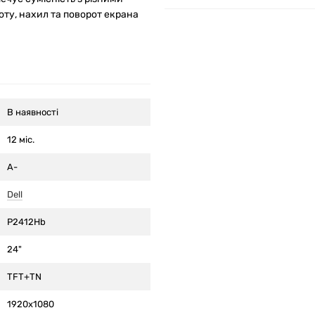
ту, нахил та поворот екрана
В наявності
12 міс.
A-
Dell
P2412Hb
24"
TFT+TN
1920x1080