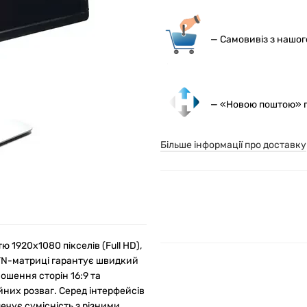
— С
амовивіз з нашо
— «Новою поштою» по
Більше інформації про доставку
 1920x1080 пікселів (Full HD),
 TN-матриці гарантує швидкий
ношення сторін 16:9 та
йних розваг. Серед інтерфейсів
печує сумісність з різними