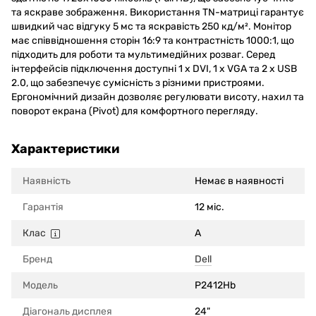
та яскраве зображення. Використання TN-матриці гарантує
швидкий час відгуку 5 мс та яскравість 250 кд/м². Монітор
має співвідношення сторін 16:9 та контрастність 1000:1, що
підходить для роботи та мультимедійних розваг. Серед
інтерфейсів підключення доступні 1 x DVI, 1 x VGA та 2 x USB
2.0, що забезпечує сумісність з різними пристроями.
Ергономічний дизайн дозволяє регулювати висоту, нахил та
поворот екрана (Pivot) для комфортного перегляду.
Характеристики
Наявність
Немає в наявності
Гарантія
12 міс.
Клас
A
Бренд
Dell
Модель
P2412Hb
Діагональ дисплея
24"