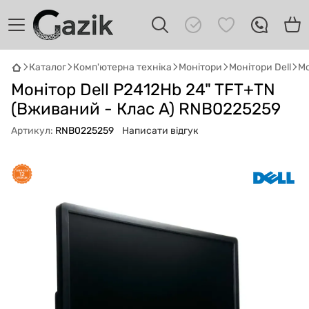
Каталог
Комп'ютерна техніка
Монітори
Монітори Dell
Мо
GAZIK
AI
Монітор Dell P2412Hb 24" TFT+TN
Онлайн · пошук техніки
(Вживаний - Клас A) RNB0225259
Артикул:
RNB0225259
Написати відгук
Привіт! 👋 Я Gazik AI — допоможу
підібрати вживану комп'ютерну техніку.
Що шукаєш?