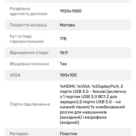
Роздільна
1920x1080
здатність дисплея
Покриття матриці
Матова
Кут огляду
178
горизонтальний
Відношення сторін
16:9
Вбудовані колонки
Так
VESA
100x100
1xHDMI; 1xVGA; 1xDisplayPort; 2
порти USB 3.0 - бокові (включно
з 1 портом USB 3.0 BC1.2 для
зарядки);2 порти USB 3.0 - на
Порти підключення
нижній панелі;1x комбінований
роз’єм для навушників
(вихідний) і мікрофона
(вхідний)
Матеріал
Пластик