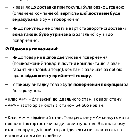
У разі, якщо доставка при покупці була безкоштовною
(оплачена компанією),
вартість цієї доставки буде
вирахувана
із суми повернення.
Якщо покупець не оплатив вартість зворотної доставки,
вона також буде утримана
із загальної суми до
повернення.
🚫
Відмова у поверненні
:
Якщо товар не відповідає умовам повернення
(пошкоджений товар, відсутня комплектація, зірвані
гарантійні пломби тощо), компанія залишає за собою
право
відмовити у прийнятті товару
.
У такому випадку товар буде
повернений покупцеві
за
його рахунок.
«Клас A+» - близький до ідеального стан. Товари стану
«А+» - часто зрівнюють зі станом 5+ або новим.
«Клас A » – відмінний стан. Товари стану «А» можуть мати
незначні потертості чи сліди користування. В загальному
стан товару відмінний, та дані дефекти не впливають на
ергономіку, чи його роботу.