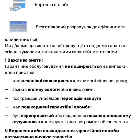
— Карткою онлайн
— Безготівковий розрахунок для фізичних та
юридичних осіб
Ми дбаємо про якість нашої продукції та надаємо гарантію
згідно з умовами, визначеними гарантійним талоном.
❗
Важливо знати:
Гарантійне обслуговування
не поширюється
на випадки,
коли пристрій:
має
механічні пошкодження
, отримані після покупки;
зазнав
впливу вологи
або інших рідин;
постраждав унаслідок
перепадів напруги
;
має
пошкоджені гарантійні пломби
;
був
перепрошитий
або піддавався
несанкціонованому
втручанню
в конструкцію чи програмне забезпечення.
🔒
Видалення або пошкодження гарантійної пломби
автоматично анулює гарантію
.