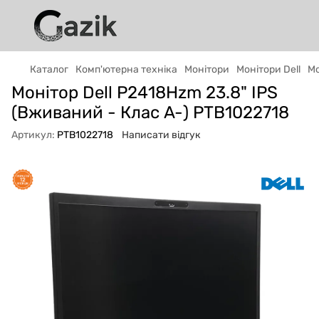
Каталог
Комп'ютерна техніка
Монітори
Монітори Dell
Мо
Монітор Dell P2418Hzm 23.8" IPS
GAZIK
AI
(Вживаний - Клас A-) PTB1022718
Онлайн · пошук техніки
Артикул:
PTB1022718
Написати відгук
Привіт! 👋 Я Gazik AI — допоможу
підібрати вживану комп'ютерну техніку.
Що шукаєш?