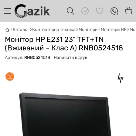
Каталог
Комп'ютерна техніка
Монітори
Монітори HP
Мо
GAZIK
AI
Монітор HP E231 23" TFT+TN
Онлайн · пошук техніки
(Вживаний - Клас A) RNB0524518
Артикул:
RNB0524518
Написати відгук
Привіт! 👋 Я Gazik AI — допоможу
підібрати вживану комп'ютерну техніку.
Що шукаєш?