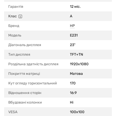
Гарантія
12 міс.
Клас
A
Бренд
HP
Модель
E231
Діагональ дисплея
23"
Тип дисплея
TFT+TN
Роздільна здатність дисплея
1920x1080
Покриття матриці
Матова
Кут огляду горизонтальний
170
Відношення сторін
16:9
Вбудовані колонки
Ні
VESA
100x100