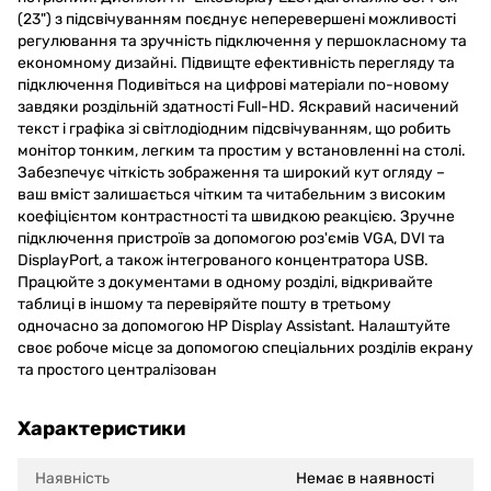
(23") з підсвічуванням поєднує неперевершені можливості
регулювання та зручність підключення у першокласному та
економному дизайні. Підвищте ефективність перегляду та
підключення Подивіться на цифрові матеріали по-новому
завдяки роздільній здатності Full-HD. Яскравий насичений
текст і графіка зі світлодіодним підсвічуванням, що робить
монітор тонким, легким та простим у встановленні на столі.
Забезпечує чіткість зображення та широкий кут огляду –
ваш вміст залишається чітким та читабельним з високим
коефіцієнтом контрастності та швидкою реакцією. Зручне
підключення пристроїв за допомогою роз'ємів VGA, DVI та
DisplayPort, а також інтегрованого концентратора USB.
Працюйте з документами в одному розділі, відкривайте
таблиці в іншому та перевіряйте пошту в третьому
одночасно за допомогою HP Display Assistant. Налаштуйте
своє робоче місце за допомогою спеціальних розділів екрану
та простого централізован
Характеристики
Наявність
Немає в наявності