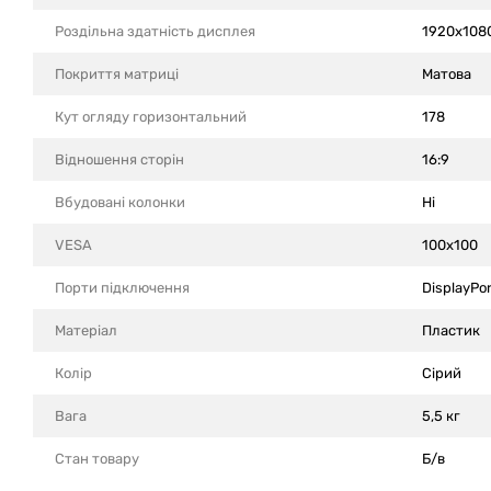
Роздільна здатність дисплея
1920x108
Покриття матриці
Матова
Кут огляду горизонтальний
178
Відношення сторін
16:9
Вбудовані колонки
Ні
VESA
100x100
Порти підключення
DisplayPo
Матеріал
Пластик
Колір
Сірий
Вага
5,5 кг
Стан товару
Б/в