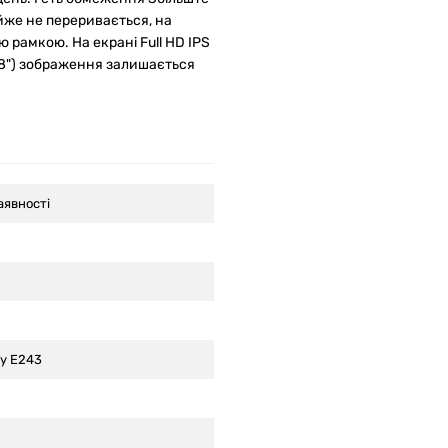
йже не переривається, на
 рамкою. На екрані Full HD IPS
3.8") зображення залишається
аявності
ay E243