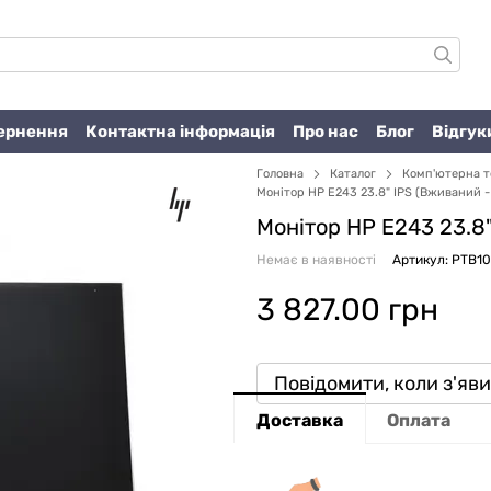
вернення
Контактна інформація
Про нас
Блог
Відгук
Головна
Каталог
Комп'ютерна т
Монітор HP E243 23.8" IPS (Вживаний -
Монітор HP E243 23.8
Немає в наявності
Артикул: PTB1
3 827.00 грн
Повідомити, коли з'яв
Доставка
Оплата