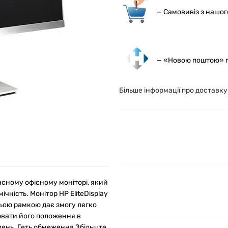
— С
амовивіз з нашо
— «Новою поштою» по
Більше інформації про доставку
сному офісному моніторі, який
чність. Монітор HP EliteDisplay
ньою рамкою дає змогу легко
лювати його положення в
день. Геть обмеження Збільште