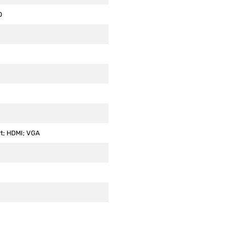
0
rt; HDMI; VGA