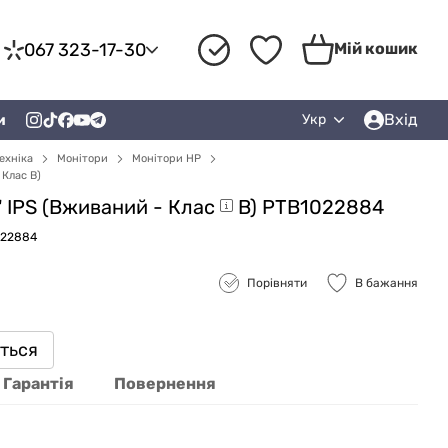
067 323-17-30
Мій кошик
Вхід
и
Укр
ехніка
Монітори
Монітори HP
 Клас B)
" IPS (Вживаний -
Клас
B) PTB1022884
022884
Порівняти
В бажання
иться
Гарантія
Повернення