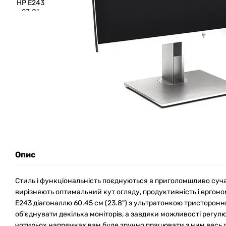
Опис
Стиль і функціональність поєднуються в приголомшливо суча
вирізняють оптимальний кут огляду, продуктивність і ергономі
E243 діагоналлю 60.45 см (23.8") з ультратонкою тристорон
об'єднувати декілька моніторів, а завдяки можливості регу
чотирьох напрямках вам буде зручно працювати з ним весь 