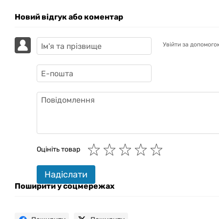
Новий відгук або коментар
Увійти за допомого
GAZIK
AI
Онлайн · пошук техніки
Оцініть товар
Привіт! 👋 Я Gazik AI — допоможу
Надіслати
підібрати вживану комп'ютерну
техніку. Що шукаєш?
Поширити у соцмережах