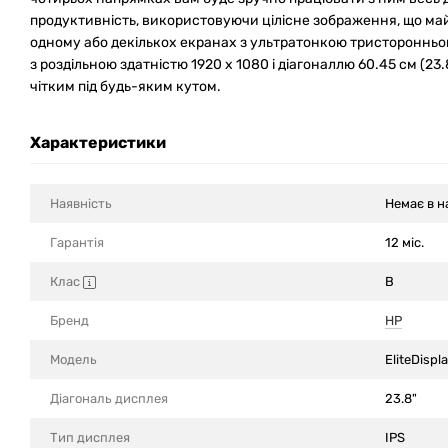
продуктивність, використовуючи цілісне зображення, що ма
одному або декількох екранах з ультратонкою тристоронньою
з роздільною здатністю 1920 x 1080 і діагоналлю 60.45 см (2
чітким під будь-яким кутом.
Характеристики
Наявність
Немає в н
Гарантія
12 міс.
Клас
B
Бренд
HP
Модель
EliteDispl
Діагональ дисплея
23.8"
Тип дисплея
IPS