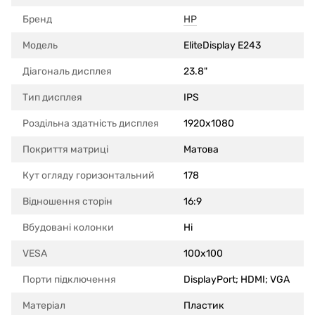
Бренд
HP
Модель
EliteDisplay E243
Діагональ дисплея
23.8"
Тип дисплея
IPS
Роздільна здатність дисплея
1920x1080
Покриття матриці
Матова
Кут огляду горизонтальний
178
Відношення сторін
16:9
Вбудовані колонки
Ні
VESA
100x100
Порти підключення
DisplayPort; HDMI; VGA
Матеріал
Пластик