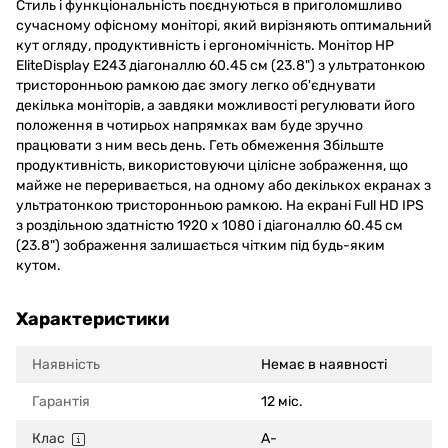
Стиль і функціональність поєднуються в приголомшливо
сучасному офісному моніторі, який вирізняють оптимальний
кут огляду, продуктивність і ергономічність. Монітор HP
EliteDisplay E243 діагоналлю 60.45 см (23.8") з ультратонкою
тристоронньою рамкою дає змогу легко об'єднувати
декілька моніторів, а завдяки можливості регулювати його
положення в чотирьох напрямках вам буде зручно
працювати з ним весь день. Геть обмеження Збільште
продуктивність, використовуючи цілісне зображення, що
майже не переривається, на одному або декількох екранах з
ультратонкою тристоронньою рамкою. На екрані Full HD IPS
з роздільною здатністю 1920 x 1080 і діагоналлю 60.45 см
(23.8") зображення залишається чітким під будь-яким
кутом.
Характеристики
Наявність
Немає в наявності
Гарантія
12 міс.
Клас
A-