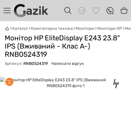
Каталог
Комп'ютерна техніка
Монітори
Монітори HP
Мон
GAZIK
AI
Монітор HP EliteDisplay E243 23.8"
Онлайн · пошук техніки
IPS (Вживаний - Клас A-)
RNB0524319
Привіт! 👋 Я Gazik AI — допоможу
підібрати вживану комп'ютерну техніку.
Артикул:
RNB0524319
Написати відгук
Що шукаєш?