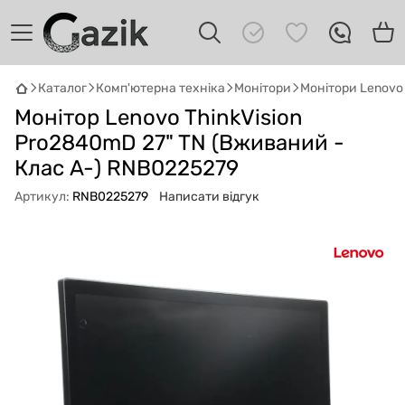
Каталог
Комп'ютерна техніка
Монітори
Монітори Lenovo
GAZIK
AI
Монітор Lenovo ThinkVision
Онлайн · пошук техніки
Pro2840mD 27" TN (Вживаний -
Клас A-) RNB0225279
Привіт! 👋 Я Gazik AI — допоможу
підібрати вживану комп'ютерну техніку.
Артикул:
RNB0225279
Написати відгук
Що шукаєш?