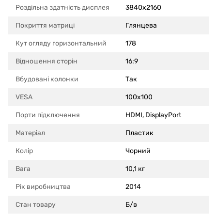
Роздільна здатність дисплея
3840x2160
Покриття матриці
Глянцева
Кут огляду горизонтальний
178
Відношення сторін
16:9
Вбудовані колонки
Так
VESA
100x100
Порти підключення
HDMI, DisplayPort
Матеріал
Пластик
Колір
Чорний
Вага
10,1 кг
Рік виробництва
2014
Стан товару
Б/в