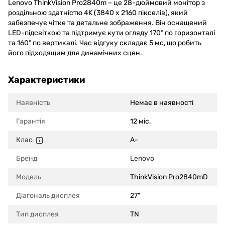
Lenovo ThinkVision Pro2840m – це 28-дюймовий монітор з
роздільною здатністю 4K (3840 x 2160 пікселів), який
забезпечує чітке та детальне зображення. Він оснащений
LED-підсвіткою та підтримує кути огляду 170° по горизонталі
та 160° по вертикалі. Час відгуку складає 5 мс, що робить
його підходящим для динамічних сцен.
Характеристики
Наявність
Немає в наявності
Гарантія
12 міс.
Клас
A-
Бренд
Lenovo
Модель
ThinkVision Pro2840mD
Діагональ дисплея
27"
Тип дисплея
TN