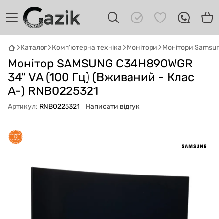
Каталог
Комп'ютерна техніка
Монітори
Монітори Samsu
GAZIK
AI
Монітор SAMSUNG C34H890WGR
Онлайн · пошук техніки
34" VA (100 Гц) (Вживаний - Клас
A-) RNB0225321
Привіт! 👋 Я Gazik AI — допоможу
підібрати вживану комп'ютерну техніку.
Артикул:
RNB0225321
Написати відгук
Що шукаєш?