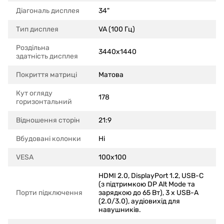
Діагональ дисплея
34"
Тип дисплея
VA (100 Гц)
Роздільна
3440x1440
здатність дисплея
Покриття матриці
Матова
Кут огляду
178
горизонтальний
Відношення сторін
21:9
Вбудовані колонки
Ні
VESA
100x100
HDMI 2.0, DisplayPort 1.2, USB-C
(з підтримкою DP Alt Mode та
Порти підключення
зарядкою до 65 Вт), 3 x USB-A
(2.0/3.0), аудіовихід для
навушників.