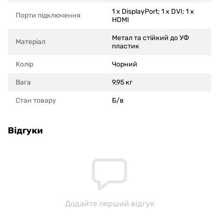
1 x DisplayPort; 1 x DVI; 1 x
Порти підключення
HDMI
Метал та стійкий до УФ
Матеріал
пластик
Колір
Чорний
Вага
9,95 кг
Стан товару
Б/в
Відгуки
Додайте перший відгук