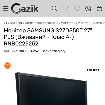
Каталог
Комп'ютерна техніка
Монітори
Монітори Samsu
GAZIK
AI
Монітор SAMSUNG S27D850T 27"
Онлайн · пошук техніки
PLS (Вживаний - Клас A-)
RNB0225252
Привіт! 👋 Я Gazik AI — допоможу
підібрати вживану комп'ютерну техніку.
Артикул:
RNB0225252
Написати відгук
Що шукаєш?