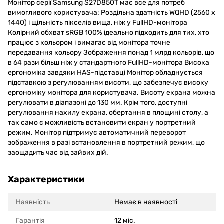
Монітор серії Samsung S27D850T має все для потреб
вимогливого користувача: Роздільна здатність WQHD (2560 x
1440) і щільність пікселів вища, ніж у FullHD-монітора
Колірний обхват sRGB 100% ідеально підходить для тих, хто
працює з кольором і вимагає від монітора точне
передавання кольору Зображення понад 1 млрд кольорів, що
в 64 рази більш ніж у стандартного FullHD-монітора Висока
ергономіка завдяки HAS-підставці Монітор обладнується
підставкою з регулюванням висоти, що забезпечує високу
ергономіку монітора для користувача. Висоту екрана можна
регулювати в діапазоні до 130 мм. Крім того, доступні
регулювання нахилу екрана, обертання в площині столу, а
так само є можливість встановити екран у портретний
режим. Монітор підтримує автоматичний переворот
зображення в разі встановлення в портретний режим, що
заощадить час від зайвих дій.
Характеристики
Наявність
Немає в наявності
Гарантія
12 міс.