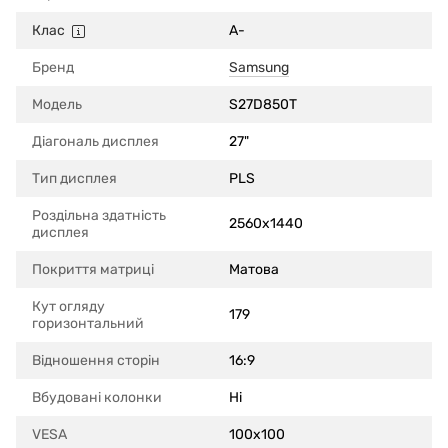
Клас
A-
Бренд
Samsung
Модель
S27D850T
Діагональ дисплея
27"
Тип дисплея
PLS
Роздільна здатність
2560x1440
дисплея
Покриття матриці
Матова
Кут огляду
179
горизонтальний
Відношення сторін
16:9
Вбудовані колонки
Ні
VESA
100x100