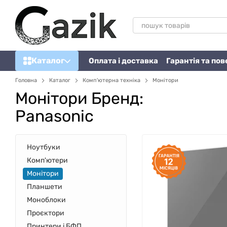
Перейти до основного контенту
Каталог
Оплата і доставка
Гарантія та по
Головна
Каталог
Комп'ютерна техніка
Монітори
Монітори Бренд:
Panasonic
Ноутбуки
Комп'ютери
Монітори
Планшети
Моноблоки
Проєктори
Принтери і БФП