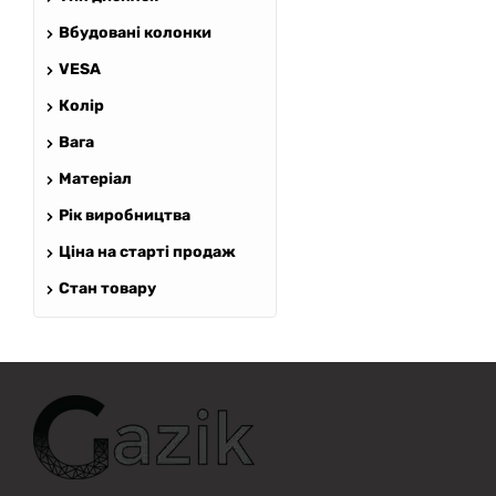
Вбудовані колонки
VESA
GAZIK
AI
Колір
Онлайн · пошук техніки
Вага
Привіт! 👋 Я Gazik AI — допоможу
Матеріал
підібрати вживану комп'ютерну
Рік виробництва
техніку. Що шукаєш?
Ціна на старті продаж
Стан товару