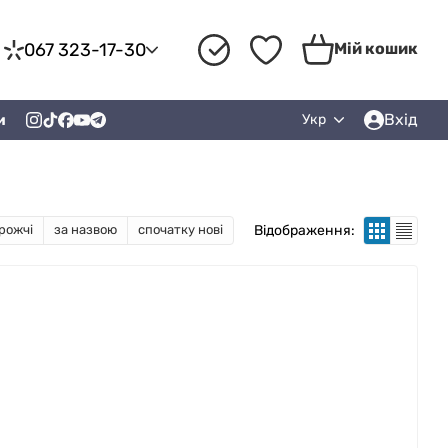
067 323-17-30
Мій кошик
Вхід
и
Укр
Відображення:
рожчі
за назвою
спочатку нові