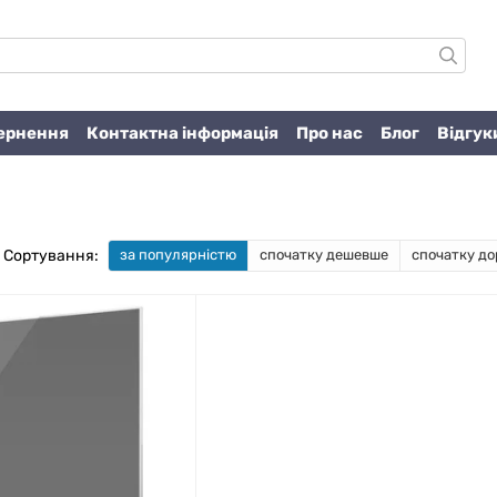
вернення
Контактна інформація
Про нас
Блог
Відгук
Сортування:
за популярністю
спочатку дешевше
спочатку до