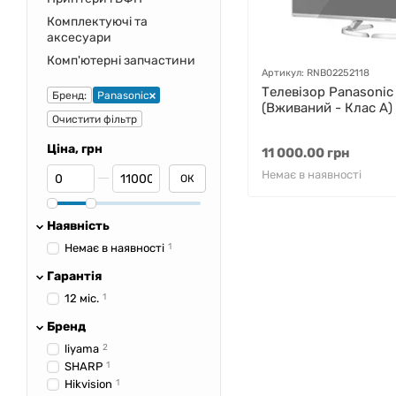
Комплектуючі та
аксесуари
Комп'ютерні запчастини
Артикул: RNB02252118
Телевізор Panasoni
Бренд:
Panasonic
(Вживаний - Клас A)
Очистити фільтр
Ціна, грн
11 000.00 грн
Від Ціна, грн
До Ціна, грн
Немає в наявності
ОК
Наявність
Немає в наявності
1
Гарантія
12 міс.
1
Бренд
liyama
2
SHARP
1
Hikvision
1