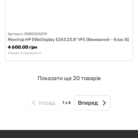
Артикул: RNB0524299
Монітор HP EliteDisplay E243 23.8" IPS (Вживаний - Клас B)
4 600.00 грн
Немає в наявності
Показати ще 20 товарів
Назад
Вперед
1
з 4