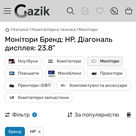
Каталог
Комп'ютерна техніка
Монітори
Монітори Бренд: HP, Діагональ
дисплея: 23.8"
Ноутбуки
Комп'ютери
Монітори
Планшети
Моноблоки
Проєктори
GAZIK
AI
Онлайн · пошук техніки
Принтери і БФП
Комплектуючі та аксесуари
Привіт! 👋 Я Gazik AI — допоможу
Комп'ютерні запчастини
підібрати вживану комп'ютерну техніку.
Що шукаєш?
Фільтр
За популярністю
2
Бренд
HP