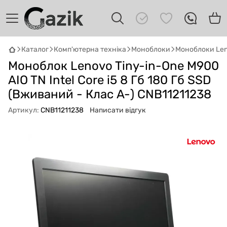
Каталог
Комп'ютерна техніка
Моноблоки
Моноблоки Le
GAZIK
AI
Моноблок Lenovo Tiny-in-One M900
Онлайн · пошук техніки
AIO TN Intel Core i5 8 Гб 180 Гб SSD
(Вживаний - Клас A-) CNB11211238
Привіт! 👋 Я Gazik AI — допоможу
підібрати вживану комп'ютерну техніку.
Артикул:
CNB11211238
Написати відгук
Що шукаєш?