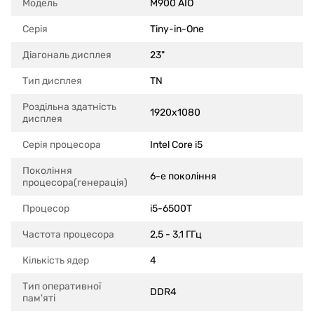
Модель
M900 AIO
Серія
Tiny-in-One
Діагональ дисплея
23"
Тип дисплея
TN
Роздільна здатність
1920x1080
дисплея
Серія процесора
Intel Core i5
Покоління
6-е покоління
процесора(генерація)
Процесор
i5-6500T
Частота процесора
2,5 - 3,1 ГГц
Кількість ядер
4
Тип оперативної
DDR4
пам'яті