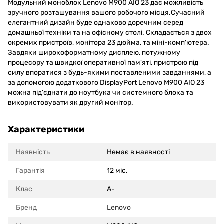
Модульний моноблок Lenovo M900 AIO 23 дає можливість
зручного розташування вашого робочого місця.Сучасний
елегантний дизайн буде однаково доречним серед
домашньої техніки та на офісному столі. Складається з двох
окремих пристроїв, монітора 23 дюйма, та міні-комп'ютера.
Завдяки широкоформатному дисплею, потужному
процесору та швидкої оперативної пам'яті, пристрою під
силу впоратися з будь-якими поставленими завданнями, а
за допомогою додаткового DisplayPort Lenovo M900 AIO 23
можна під’єднати до ноутбука чи системного блока та
використовувати як другий монітор.
Характеристики
Наявність
Немає в наявності
Гарантія
12 міс.
Клас
A-
Бренд
Lenovo