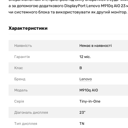
а за допомогою додаткового DisplayPort Lenovo M910q AIO 23
чи системного блока та використовувати як другий монітор.
Характеристики
Наявність
Немає в наявності
Гарантія
12 міс.
Клас
B
Бренд
Lenovo
Модель
M910q AIO
Серія
Tiny-in-One
Діагональ дисплея
23"
Тип дисплея
TN