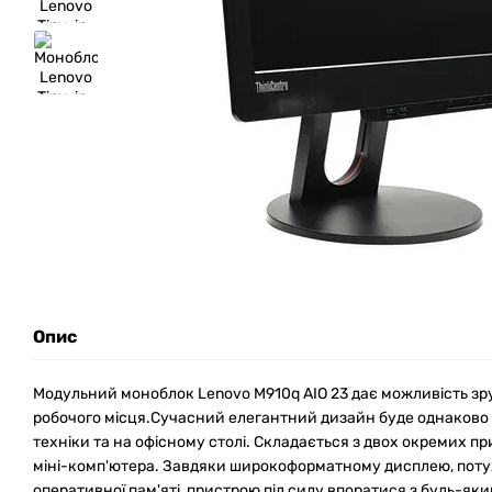
Опис
Модульний моноблок Lenovo M910q AIO 23 дає можливість з
робочого місця.Сучасний елегантний дизайн буде однаково
техніки та на офісному столі. Складається з двох окремих пр
міні-комп'ютера. Завдяки широкоформатному дисплею, поту
оперативної пам'яті, пристрою під силу впоратися з будь-я