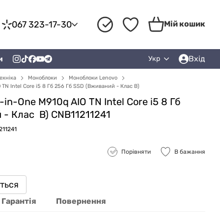
067 323-17-30
Мій кошик
Вхід
и
Укр
ехніка
Моноблоки
Моноблоки Lenovo
TN Intel Core i5 8 Гб 256 Гб SSD (Вживаний - Клас B)
in-One M910q AIO TN Intel Core i5 8 Гб
й -
Клас
B) CNB11211241
211241
Порівняти
В бажання
иться
Гарантія
Повернення