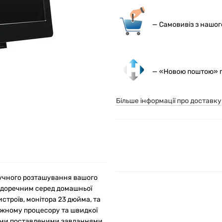
— С
амовивіз з нашо
— «Новою поштою» по
Більше інформації про доставку
ручного розташування вашого
 доречним серед домашньої
истроїв, монітора 23 дюйма, та
жному процесору та швидкої
кими поставленими завданнями,