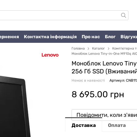
вернення
Контактна інформація
Про нас
Блог
Відгук
Головна
Каталог
Комп'ютерна т
Моноблок Lenovo Tiny-in-One M910q AIO 
Моноблок Lenovo Tiny-
256 Гб SSD (Вживани
Немає в наявності
Артикул: CNB11
8 695.00 грн
Повідомити, коли з'яв
Доставка
Оплата