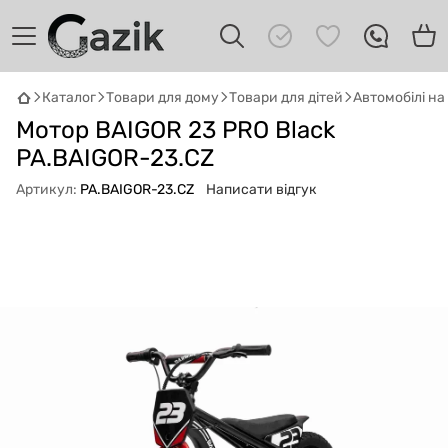
Каталог
Товари для дому
Товари для дітей
Автомобілі н
GAZIK
AI
Мотор BAIGOR 23 PRO Black
Онлайн · пошук техніки
PA.BAIGOR-23.CZ
Артикул:
PA.BAIGOR-23.CZ
Написати відгук
Привіт! 👋 Я Gazik AI — допоможу
підібрати вживану комп'ютерну техніку.
Що шукаєш?