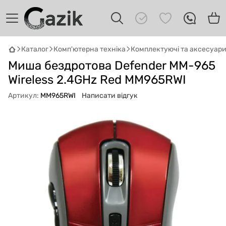
Каталог
Комп'ютерна техніка
Комплектуючі та аксесуар
GAZIK
AI
Миша бездротова Defender MM-965
Онлайн · пошук техніки
Wireless 2.4GHz Red MM965RWI
Привіт! 👋 Я Gazik AI — допоможу
Артикул:
MM965RWI
Написати відгук
підібрати вживану комп'ютерну техніку.
Що шукаєш?