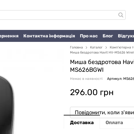
вернення
Контактна інформація
Про нас
Блог
Відгук
Головна
Каталог
Комп'ютерна т
Миша бездротова Havit HV-MS626 Wirel
Миша бездротова Havi
MS626BGWI
Немає в наявності
Артикул: MS62
296.00 грн
Повідомити, коли з'яв
Доставка
Оплата