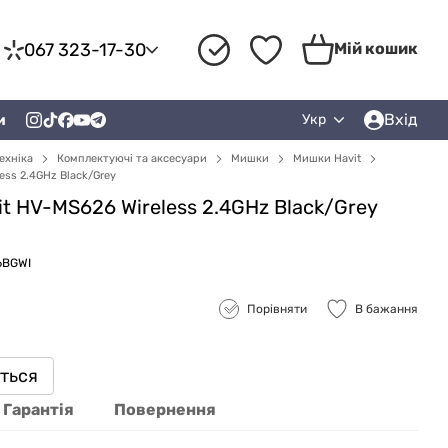
067 323-17-30
Мій кошик
Вхід
и
Укр
ехніка
Комплектуючі та аксесуари
Мишки
Мишки Havit
ess 2.4GHz Black/Grey
t HV-MS626 Wireless 2.4GHz Black/Grey
6BGWI
Порівняти
В бажання
иться
Гарантія
Повернення