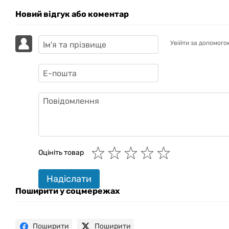
Новий відгук або коментар
Увійти за допомого
GAZIK
AI
Онлайн · пошук техніки
Оцініть товар
Привіт! 👋 Я Gazik AI — допоможу
Надіслати
підібрати вживану комп'ютерну
техніку. Що шукаєш?
Поширити у соцмережах
Поширити
Поширити