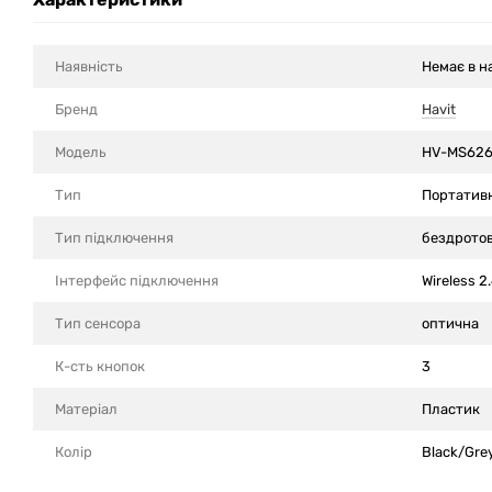
Наявність
Немає в н
Бренд
Havit
Модель
HV-MS62
Тип
Портатив
Тип підключення
бездрото
Інтерфейс підключення
Wireless 2
Тип сенсора
оптична
К-сть кнопок
3
Матеріал
Пластик
Колір
Black/Gre