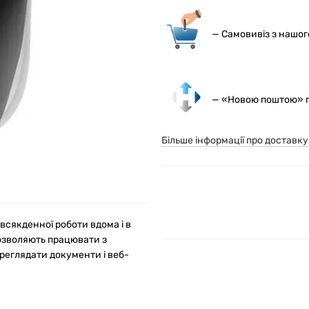
— С
амовивіз з нашо
— «Новою поштою» по
Більше інформації про доставку
сякденної роботи вдома і в
 дозволяють працювати з
реглядати документи і веб-