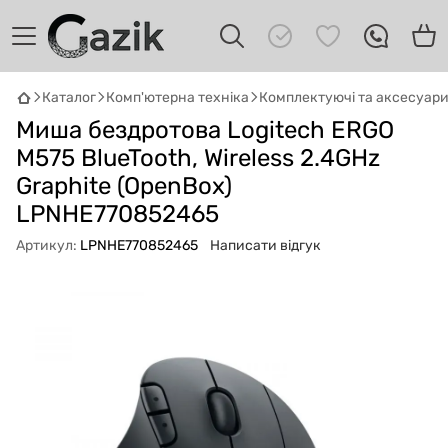
Каталог
Комп'ютерна техніка
Комплектуючі та аксесуар
GAZIK
AI
Миша бездротова Logitech ERGO
Онлайн · пошук техніки
M575 BlueTooth, Wireless 2.4GHz
Graphite (OpenBox)
Привіт! 👋 Я Gazik AI — допоможу
підібрати вживану комп'ютерну техніку.
LPNHE770852465
Що шукаєш?
Артикул:
LPNHE770852465
Написати відгук