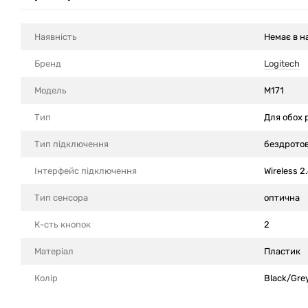
Наявність
Немає в н
Бренд
Logitech
Модель
M171
Тип
Для обох 
Тип підключення
бездрото
Інтерфейс підключення
Wireless 2
Тип сенсора
оптична
К-сть кнопок
2
Матеріал
Пластик
Колір
Black/Gre