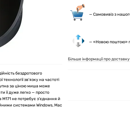
— С
амовивіз з нашо
— «Новою поштою» по
Більше інформації про доставку
дійність бездротового
технології зв'язку на частоті
оступна за ціною миша може
ти її дуже легко — просто
 M171 не потребує з'єднання й
ійними системами Windows, Mac