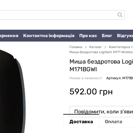
вернення
Контактна інформація
Про нас
Блог
Відгук
Головна
Каталог
Комп'ютерна т
Миша бездротова Logitech M171 Wireles
Миша бездротова Logit
M171BGWI
Немає в наявності
Артикул: M171B
592.00 грн
Повідомити, коли з'яв
Доставка
Оплата