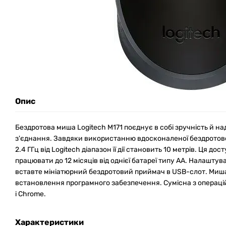
Опис
Бездротова миша Logitech M171 поєднує в собі зручність й на
з'єднання. Завдяки використанню вдосконаленої бездротової 
2.4 ГГц від Logitech діапазон її дії становить 10 метрів. Ця д
працювати до 12 місяців від однієї батареї типу AA. Налаштува
вставте мініатюрний бездротовий приймач в USB-слот. Миша
встановлення програмного забезпечення. Сумісна з операц
і Chrome.
Характеристики