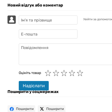
Новий відгук або коментар
Увійти за допомого
GAZIK
AI
Онлайн · пошук техніки
Оцініть товар
Привіт! 👋 Я Gazik AI — допоможу
Надіслати
підібрати вживану комп'ютерну
техніку. Що шукаєш?
Поширити у соцмережах
Поширити
Поширити