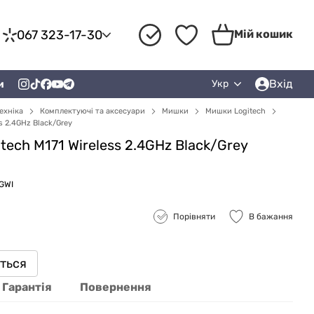
067 323-17-30
Мій кошик
Вхід
и
Укр
ехніка
Комплектуючі та аксесуари
Мишки
Мишки Logitech
s 2.4GHz Black/Grey
ech M171 Wireless 2.4GHz Black/Grey
GWI
Порівняти
В бажання
иться
Гарантія
Повернення