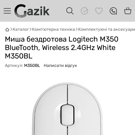
Каталог
Комп'ютерна техніка
Комплектуючі та аксесуар
GAZIK
AI
Миша бездротова Logitech M350
Онлайн · пошук техніки
BlueTooth, Wireless 2.4GHz White
M350BL
Привіт! 👋 Я Gazik AI — допоможу
підібрати вживану комп'ютерну техніку.
Артикул:
M350BL
Написати відгук
Що шукаєш?