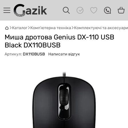
Каталог
Комп'ютерна техніка
Комплектуючі та аксесуар
GAZIK
AI
Миша дротова Genius DX-110 USB
Онлайн · пошук техніки
Black DX110BUSB
Привіт! 👋 Я Gazik AI — допоможу
Артикул:
DX110BUSB
Написати відгук
підібрати вживану комп'ютерну техніку.
Що шукаєш?