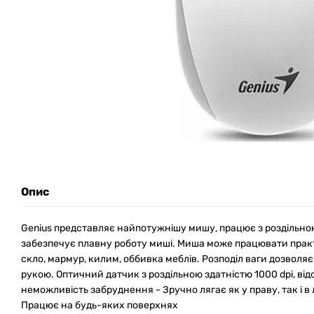
Опис
Genius представляє найпотужнішу мишу, працює з роздільною
забезпечує плавну роботу миші. Миша може працювати практ
скло, мармур, килим, оббивка меблів. Розподіл ваги дозвол
рукою. Оптичний датчик з роздільною здатністю 1000 dpi, від
неможливість забруднення - Зручно лягає як у праву, так і в л
Працює на будь-яких поверхнях