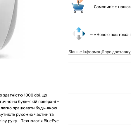
— С
амовивіз з нашо
— «Новою поштою» по
Більше інформації про доставку
 здатністю 1000 dpi, що
ично на будь-якій поверхні –
яє легко працювати будь-якою
сутність рухомих частин та
іву руку - Технологія BlueEye -