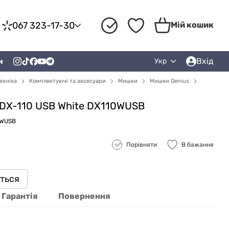
067 323-17-30
Мій кошик
Вхід
и
Укр
ехніка
Комплектуючі та аксесуари
Мишки
Мишки Genius
 DX-110 USB White DX110WUSB
0WUSB
Порівняти
В бажання
иться
Гарантія
Повернення