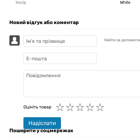
Колір
White
Новий відгук або коментар
Увійти за допомого
GAZIK
AI
Онлайн · пошук техніки
Оцініть товар
Привіт! 👋 Я Gazik AI — допоможу
Надіслати
підібрати вживану комп'ютерну
техніку. Що шукаєш?
Поширити у соцмережах