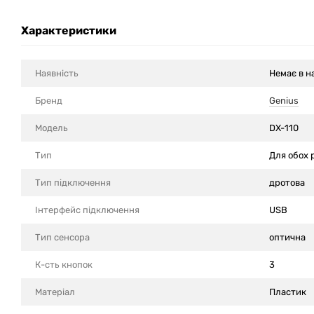
Характеристики
Наявність
Немає в н
Бренд
Genius
Модель
DX-110
Тип
Для обох 
Тип підключення
дротова
Інтерфейс підключення
USB
Тип сенсора
оптична
К-сть кнопок
3
Матеріал
Пластик