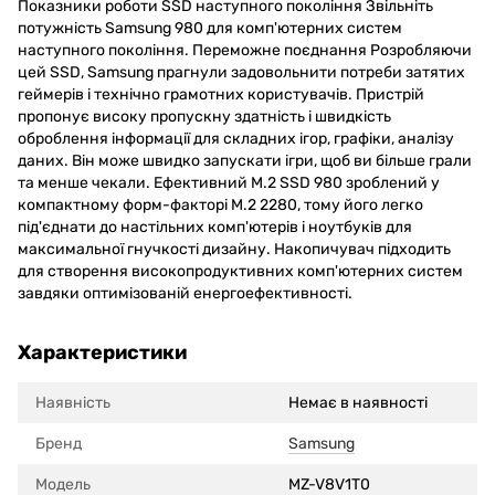
Показники роботи SSD наступного покоління Звільніть
потужність Samsung 980 для комп'ютерних систем
наступного покоління. Переможне поєднання Розробляючи
цей SSD, Samsung прагнули задовольнити потреби затятих
геймерів і технічно грамотних користувачів. Пристрій
пропонує високу пропускну здатність і швидкість
оброблення інформації для складних ігор, графіки, аналізу
даних. Він може швидко запускати ігри, щоб ви більше грали
та менше чекали. Ефективний M.2 SSD 980 зроблений у
компактному форм-факторі M.2 2280, тому його легко
під'єднати до настільних комп'ютерів і ноутбуків для
максимальної гнучкості дизайну. Накопичувач підходить
для створення високопродуктивних комп'ютерних систем
завдяки оптимізованій енергоефективності.
Характеристики
Наявність
Немає в наявності
Бренд
Samsung
Модель
MZ-V8V1T0