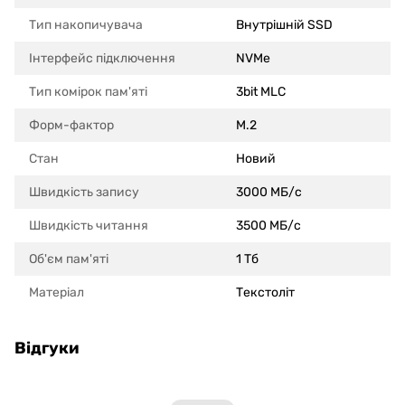
Тип накопичувача
Внутрішній SSD
Інтерфейс підключення
NVMe
Тип комірок пам'яті
3bit MLC
Форм-фактор
M.2
Стан
Новий
Швидкість запису
3000 МБ/с
Швидкість читання
3500 МБ/с
Об'єм пам'яті
1 Тб
Матеріал
Текстоліт
Відгуки