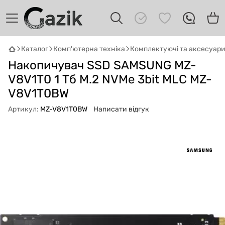
Каталог
Комп'ютерна техніка
Комплектуючі та аксесуар
GAZIK
AI
Накопичувач SSD SAMSUNG MZ-
Онлайн · пошук техніки
V8V1T0 1 Тб M.2 NVMe 3bit MLC MZ-
V8V1T0BW
Привіт! 👋 Я Gazik AI — допоможу
підібрати вживану комп'ютерну техніку.
Артикул:
MZ-V8V1T0BW
Написати відгук
Що шукаєш?