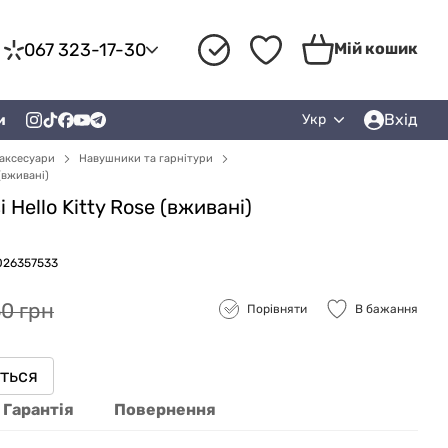
067 323-17-30
Мій кошик
Вхід
и
Укр
аксесуари
Навушники та гарнітури
(вживані)
Hello Kitty Rose (вживані)
026357533
0 грн
Порівняти
В бажання
иться
Гарантія
Повернення