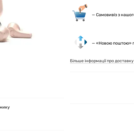
— С
амовивіз з нашо
— «Новою поштою» по
Більше інформації про доставку
шнику