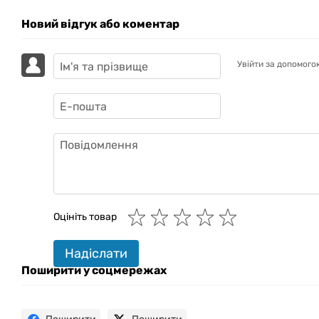
Новий відгук або коментар
Увійти за допомого
GAZIK
AI
Онлайн · пошук техніки
Оцініть товар
Привіт! 👋 Я Gazik AI — допоможу
Надіслати
підібрати вживану комп'ютерну
техніку. Що шукаєш?
Поширити у соцмережах