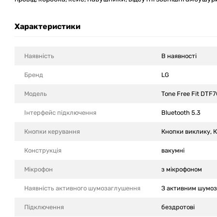
Характеристики
Наявність
В наявності
Бренд
LG
Модель
Tone Free Fit DTF
Інтерфейс підключення
Bluetooth 5.3
Кнопки керування
Кнопки виклику, 
Конструкція
вакумні
Мікрофон
з мікрофоном
Наявність активного шумозаглушення
З активним шумо
Підключення
бездротові