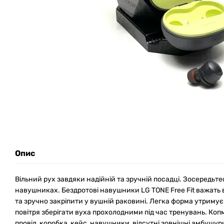
Опис
Вільний рух завдяки надійній та зручній посадці. Зосередьтес
навушниках. Бездротові навушники LG TONE Free Fit важать вс
та зручно закріпити у вушній раковині. Легка форма утримує
повітря зберігати вуха прохолодними під час тренувань. Ко
провід, коробка, кейс, навушники, відсутні зовнішні амбушур