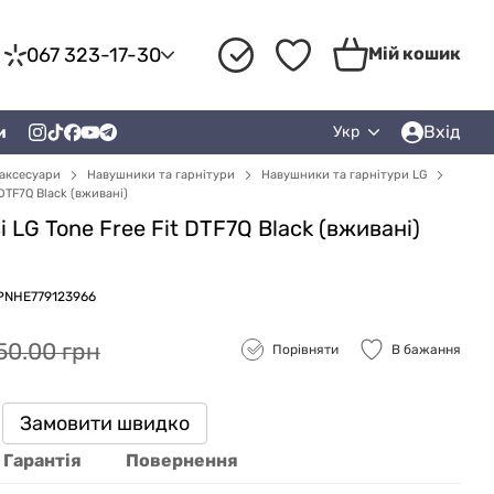
067 323-17-30
Мій кошик
Вхід
и
Укр
аксесуари
Навушники та гарнітури
Навушники та гарнітури LG
DTF7Q Black (вживані)
LG Tone Free Fit DTF7Q Black (вживані)
LPNHE779123966
50.00 грн
Порівняти
В бажання
Замовити швидко
Гарантія
Повернення