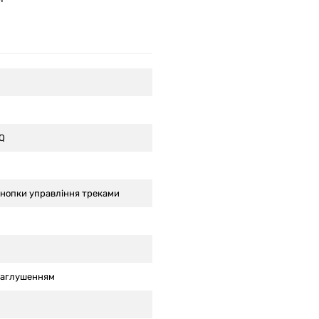
7Q
Кнопки управління треками
заглушенням