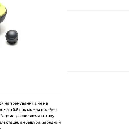
я на тренуванні, а не на
ього 5,9 г і їх можна надійно
 їх дома, дозволяючи потоку
пмлектація: амбашури, зарядний
и