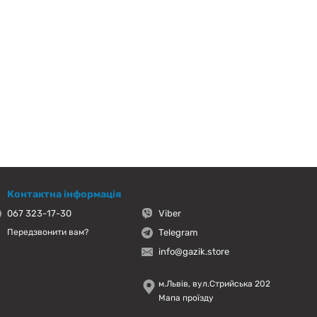
Контактна інформація
067 323-17-30
Viber
Telegram
Передзвонити вам?
info@gazik.store
м.Львів, вул.Стрийська 202
Мапа проїзду