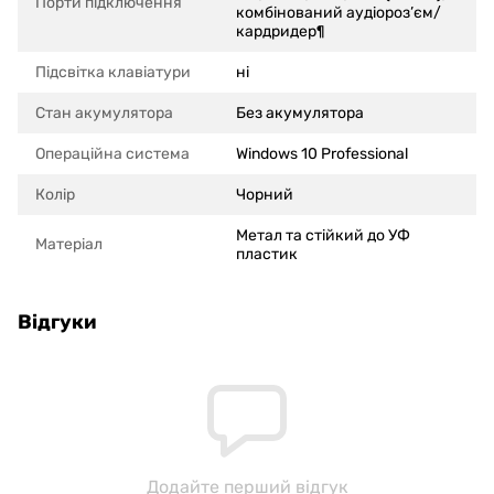
Порти підключення
комбінований аудіороз’єм/
кардридер¶
Підсвітка клавіатури
ні
Стан акумулятора
Без акумулятора
Операційна система
Windows 10 Professional
Колір
Чорний
Метал та стійкий до УФ
Матеріал
пластик
Відгуки
Додайте перший відгук