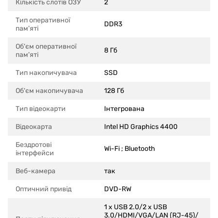
Кількість слотів ОЗУ
2
Тип оперативної
DDR3
пам'яті
Об'єм оперативної
8 Гб
пам'яті
Тип накопичувача
SSD
Об'єм накопичувача
128 Гб
Тип відеокарти
Інтегрована
Відеокарта
Intel HD Graphics 4400
Бездротові
Wi-Fi ; Bluetooth
інтерфейси
Веб-камера
так
Оптичний привід
DVD-RW
1 x USB 2.0/2 x USB
3.0/HDMI/VGA/LAN (RJ-45)/