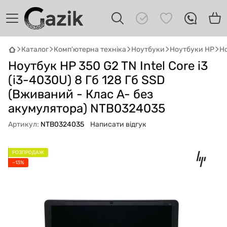
Каталог
Комп'ютерна техніка
Ноутбуки
Ноутбуки HP
Но
GAZIK
AI
Ноутбук HP 350 G2 TN Intel Core i3
Онлайн · пошук техніки
(i3-4030U) 8 Гб 128 Гб SSD
(Вживаний - Клас A- без
Привіт! 👋 Я Gazik AI — допоможу
акумулятора) NTB0324035
підібрати вживану комп'ютерну техніку.
Що шукаєш?
Артикул:
NTB0324035
Написати відгук
РОЗПРОДАЖ
−13%