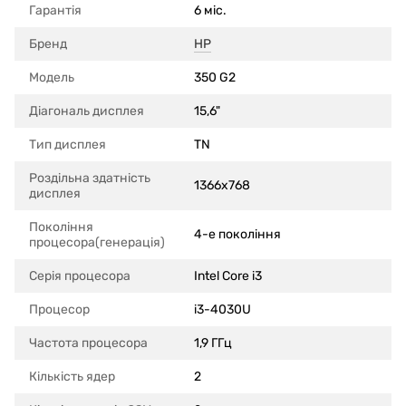
Гарантія
6 міс.
Бренд
HP
Модель
350 G2
Діагональ дисплея
15,6"
Тип дисплея
TN
Роздільна здатність
1366x768
дисплея
Покоління
4-е покоління
процесора(генерація)
Серія процесора
Intel Core i3
Процесор
i3-4030U
Частота процесора
1,9 ГГц
Кількість ядер
2