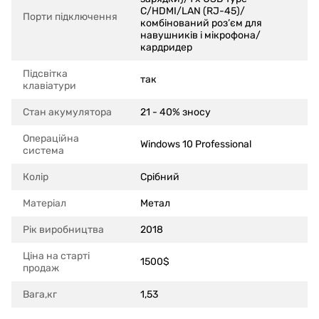
C/HDMI/LAN (RJ-45)/
Порти підключення
комбінований роз’єм для
навушників і мікрофона/
кардридер
Підсвітка
так
клавіатури
Стан акумулятора
21 - 40% зносу
Операційна
Windows 10 Professional
система
Колір
Срібний
Матеріал
Метал
Рік виробництва
2018
Ціна на старті
1500$
продаж
Вага,кг
1,53