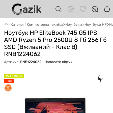
Каталог
Комп'ютерна техніка
Ноутбуки
Ноутбуки HP
Но
Ноутбук HP EliteBook 745 G5 IPS
GAZIK
AI
Онлайн · пошук техніки
AMD Ryzen 5 Pro 2500U 8 Гб 256 Гб
SSD (Вживаний - Клас B)
Привіт! 👋 Я Gazik AI — допоможу
RNB1224062
підібрати вживану комп'ютерну техніку.
Що шукаєш?
Артикул:
RNB1224062
Написати відгук
РОЗПРОДАЖ
−13%