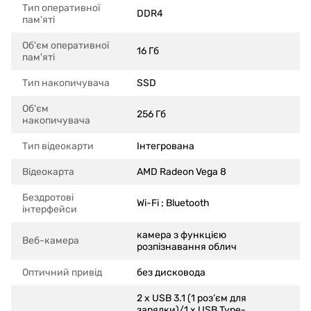
Тип оперативної
DDR4
пам'яті
Об'єм оперативної
16 Гб
пам'яті
Тип накопичувача
SSD
Об'єм
256 Гб
накопичувача
Тип відеокарти
Інтегрована
Відеокарта
AMD Radeon Vega 8
Бездротові
Wi-Fi ; Bluetooth
інтерфейси
камера з функцією
Веб-камера
розпізнавання облич
Оптичний привід
без дисковода
2 x USB 3.1 (1 роз’єм для
зарядки)/1 x USB Type-