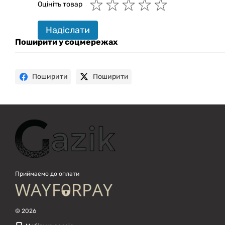
Оцініть товар
Привіт! 👋 Я Gazik AI — допоможу
Надіслати
підібрати вживану комп'ютерну
техніку. Що шукаєш?
Поширити у соцмережах
Поширити
Поширити
Приймаємо до оплати
© 2026