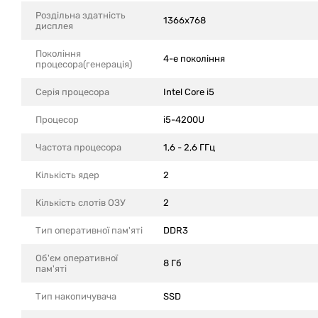
Роздільна здатність
1366x768
дисплея
Покоління
4-е покоління
процесора(генерація)
Серія процесора
Intel Core i5
Процесор
i5-4200U
Частота процесора
1,6 - 2,6 ГГц
Кількість ядер
2
Кількість слотів ОЗУ
2
Тип оперативної пам'яті
DDR3
Об'єм оперативної
8 Гб
пам'яті
Тип накопичувача
SSD