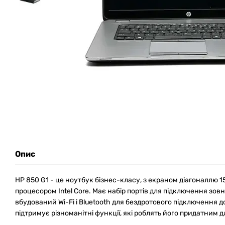
Опис
HP 850 G1 - це ноутбук бізнес-класу, з екраном діагоналлю 
процесором Intel Core. Має набір портів для підключення зовн
вбудований Wi-Fi і Bluetooth для бездротового підключення до
підтримує різноманітні функції, які роблять його придатним дл