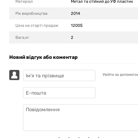
Матеріал
Метал та стійкий до УФ пластик
Рік виробництва
2014
Ціна на старті продаж
1200$
Вага,кг
2
Новий відгук або коментар
Увійти за допомого
GAZIK
AI
Онлайн · пошук техніки