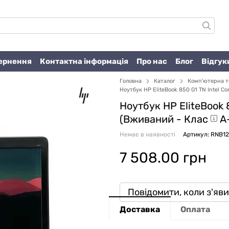
вернення
Контактна інформація
Про нас
Блог
Відгук
Головна
Каталог
Комп'ютерна т
Ноутбук HP EliteBook 850 G1 TN Intel Co
Ноутбук HP EliteBook 8
(Вживаний -
Клас
A
Немає в наявності
Артикул: RNB1
7 508.00 грн
Повідомити, коли з'яв
Доставка
Оплата