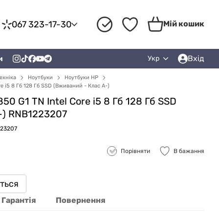
067 323-17-30
Мій кошик
Вхід
и
Укр
ехніка
Ноутбуки
Ноутбуки HP
re i5 8 Гб 128 Гб SSD (Вживаний - Клас A-)
50 G1 TN Intel Core i5 8 Гб 128 Гб SSD
-) RNB1223207
223207
Порівняти
В бажання
иться
Гарантія
Повернення