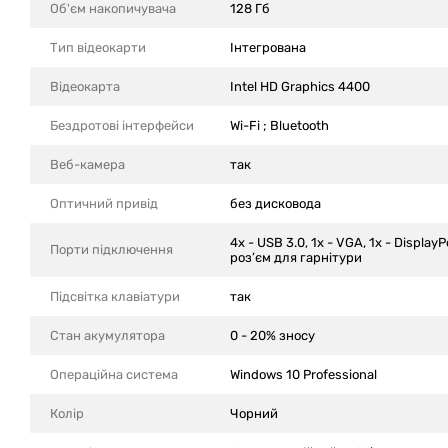
Об'єм накопичувача
128 Гб
Тип відеокарти
Інтегрована
Відеокарта
Intel HD Graphics 4400
Бездротові інтерфейси
Wi-Fi ; Bluetooth
Веб-камера
так
Оптичний привід
без дисковода
4x - USB 3.0, 1x - VGA, 1x - Display
Порти підключення
роз’єм для гарнітури
Підсвітка клавіатури
так
Стан акумулятора
0 - 20% зносу
Операційна система
Windows 10 Professional
Колір
Чорний