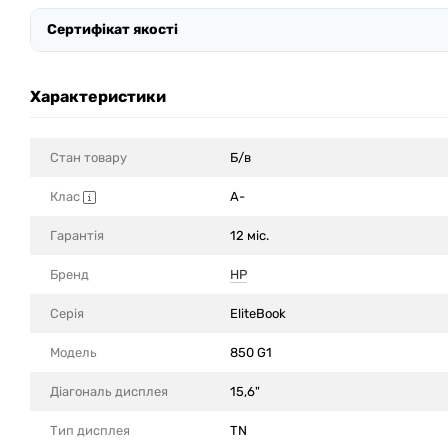
Сертифікат якості
Характеристики
Стан товару
Б/в
Клас
A-
Гарантія
12 міс.
Бренд
HP
Серія
EliteBook
Модель
850 G1
Діагональ дисплея
15,6"
Тип дисплея
TN