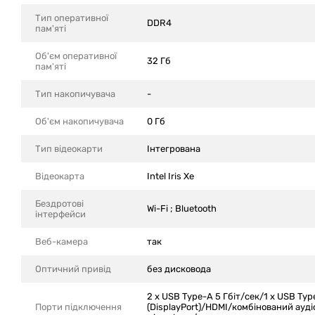
Тип оперативної
DDR4
пам'яті
Об'єм оперативної
32 Гб
пам'яті
Тип накопичувача
-
Об'єм накопичувача
0 Гб
Тип відеокарти
Інтегрована
Відеокарта
Intel Iris Xe
Бездротові
Wi-Fi ; Bluetooth
інтерфейси
Веб-камера
так
Оптичний привід
без дисковода
2 x USB Type-A 5 Гбіт/сек/1 x USB Typ
Порти підключення
(DisplayPort)/HDMI/комбінований ауді