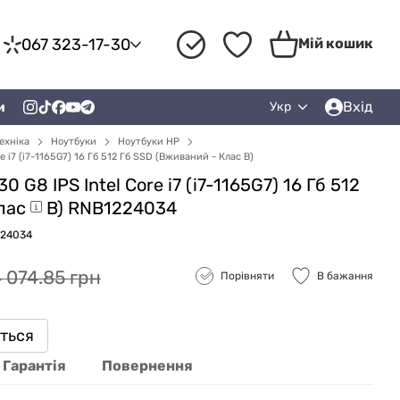
067 323-17-30
Мій кошик
Вхід
и
Укр
ехніка
Ноутбуки
Ноутбуки HP
e i7 (i7-1165G7) 16 Гб 512 Гб SSD (Вживаний - Клас B)
 G8 IPS Intel Core i7 (i7-1165G7) 16 Гб 512
лас
B) RNB1224034
224034
4 074.85 грн
Порівняти
В бажання
иться
Гарантія
Повернення