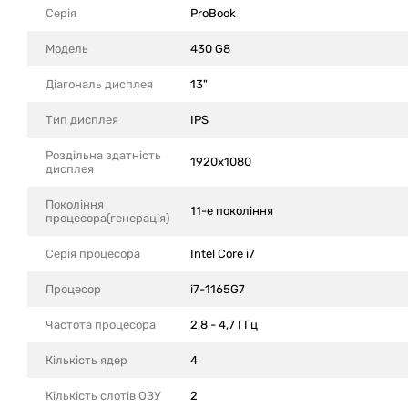
Серія
ProBook
Модель
430 G8
Діагональ дисплея
13"
Тип дисплея
IPS
Роздільна здатність
1920x1080
дисплея
Покоління
11-е покоління
процесора(генерація)
Серія процесора
Intel Core i7
Процесор
i7-1165G7
Частота процесора
2,8 - 4,7 ГГц
Кількість ядер
4
Кількість слотів ОЗУ
2