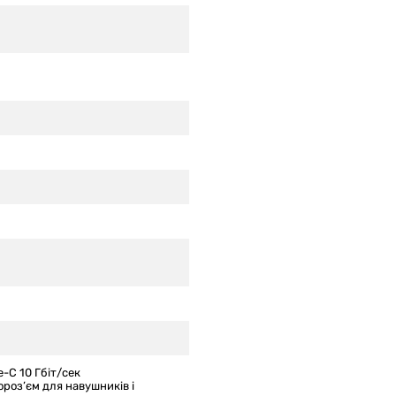
e-C 10 Гбіт/сек
ороз’єм для навушників і