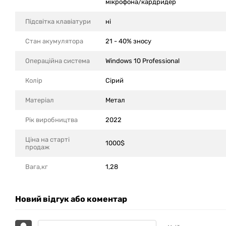
мікрофона/кардридер
Підсвітка клавіатури
ні
Стан акумулятора
21 - 40% зносу
Операційна система
Windows 10 Professional
Колір
Сірий
Матеріал
Метал
Рік виробництва
2022
Ціна на старті
1000$
продаж
Вага,кг
1,28
Новий відгук або коментар