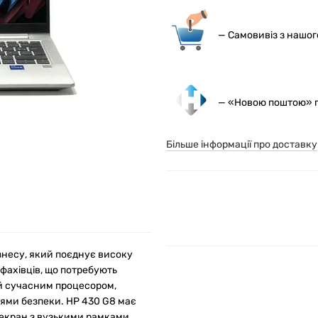
— С
амовивіз з нашо
— «Новою поштою» по
Більше інформації про доставку
знесу, який поєднує високу
 фахівців, що потребують
ий сучасним процесором,
ями безпеки. HP 430 G8 має
екран з вузькими рамками.