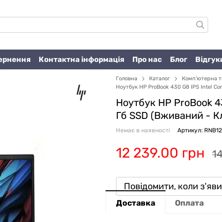
вернення
Контактна інформація
Про нас
Блог
Відгук
Головна
Каталог
Комп'ютерна т
Ноутбук HP ProBook 430 G8 IPS Intel Cor
Ноутбук HP ProBook 430
Гб SSD (Вживаний -
К
Немає в наявності
Артикул: RNB1
12 239.00 грн
1
Повідомити, коли з'яв
Доставка
Оплата