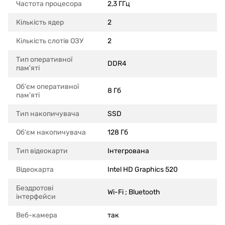
Частота процесора
2,3 ГГц
Кількість ядер
2
Кількість слотів ОЗУ
2
Тип оперативної
DDR4
пам'яті
Об'єм оперативної
8 Гб
пам'яті
Тип накопичувача
SSD
Об'єм накопичувача
128 Гб
Тип відеокарти
Інтегрована
Відеокарта
Intel HD Graphics 520
Бездротові
Wi-Fi ; Bluetooth
інтерфейси
Веб-камера
так