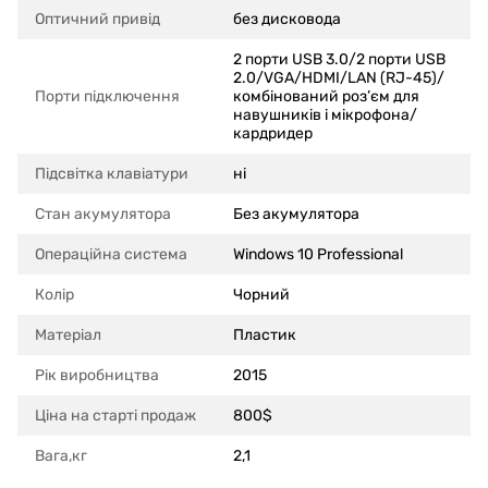
Оптичний привід
без дисковода
2 порти USB 3.0/2 порти USB
2.0/VGA/HDMI/LAN (RJ-45)/
Порти підключення
комбінований роз’єм для
навушників і мікрофона/
кардридер
Підсвітка клавіатури
ні
Стан акумулятора
Без акумулятора
Операційна система
Windows 10 Professional
Колір
Чорний
Матеріал
Пластик
Рік виробництва
2015
Ціна на старті продаж
800$
Вага,кг
2,1