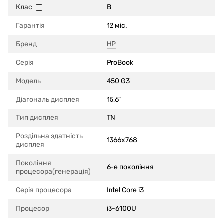
Клас
B
Гарантія
12 міс.
Бренд
HP
Серія
ProBook
Модель
450 G3
Діагональ дисплея
15,6"
Тип дисплея
TN
Роздільна здатність
1366x768
дисплея
Покоління
6-е покоління
процесора(генерація)
Серія процесора
Intel Core i3
Процесор
i3-6100U