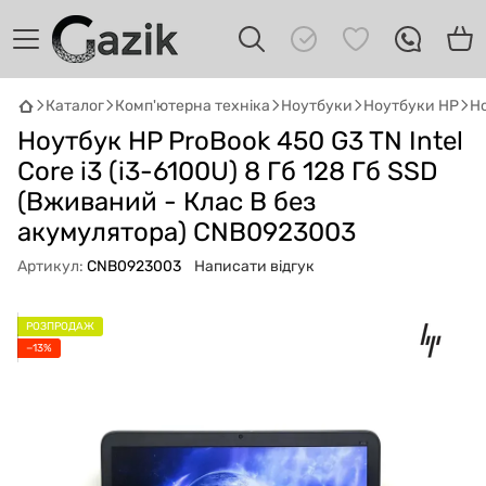
Каталог
Комп'ютерна техніка
Ноутбуки
Ноутбуки HP
Но
Ноутбук HP ProBook 450 G3 TN Intel
GAZIK
AI
Онлайн · пошук техніки
Core i3 (i3-6100U) 8 Гб 128 Гб SSD
(Вживаний - Клас B без
Привіт! 👋 Я Gazik AI — допоможу
акумулятора) CNB0923003
підібрати вживану комп'ютерну техніку.
Що шукаєш?
Артикул:
CNB0923003
Написати відгук
РОЗПРОДАЖ
−13%