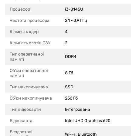
Процесор
i3-8145U
Частота процесора
2,1 - 3,9 ГГц
Кількість ядер
4
Кількість слотів ОЗУ
2
Тип оперативної
DDR4
пам'яті
Об'єм оперативної
8 Гб
пам'яті
Тип накопичувача
SSD
Об'єм накопичувача
256 Гб
Тип відеокарти
Інтегрована
Відеокарта
Intel UHD Graphics 620
Бездротові
Wi-Fi ; Bluetooth