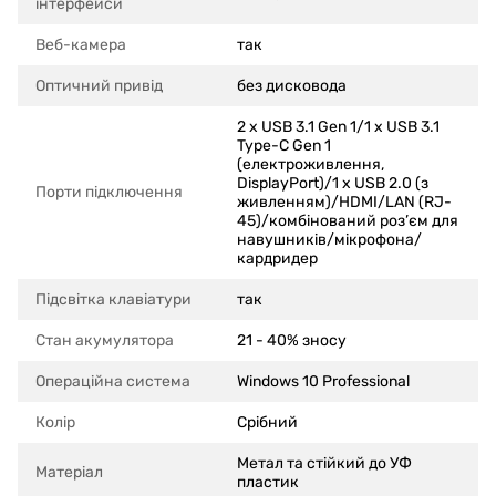
інтерфейси
Веб-камера
так
Оптичний привід
без дисковода
2 x USB 3.1 Gen 1/1 x USB 3.1
Type-C Gen 1
(електроживлення,
DisplayPort)/1 x USB 2.0 (з
Порти підключення
живленням)/HDMI/LAN (RJ-
45)/комбінований роз’єм для
навушників/мікрофона/
кардридер
Підсвітка клавіатури
так
Стан акумулятора
21 - 40% зносу
Операційна система
Windows 10 Professional
Колір
Срібний
Метал та стійкий до УФ
Матеріал
пластик