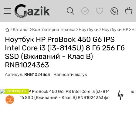
Каталог
Комп'ютерна техніка
Ноутбуки
Ноутбуки HP
Но
Ноутбук HP ProBook 450 G6 IPS
GAZIK
AI
Онлайн · пошук техніки
Intel Core i3 (i3-8145U) 8 Гб 256 Гб
SSD (Вживаний - Клас B)
Привіт! 👋 Я Gazik AI — допоможу
RNB1024363
підібрати вживану комп'ютерну техніку.
Що шукаєш?
Артикул:
RNB1024363
Написати відгук
РОЗПРОДАЖ