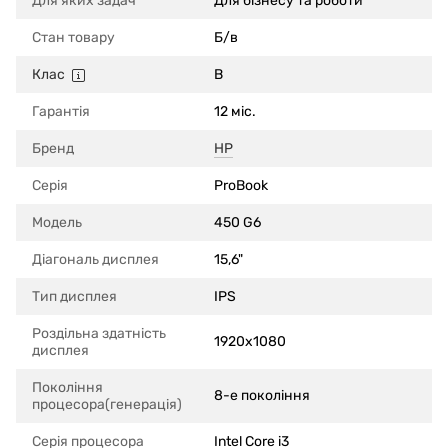
Для яких задач
Для бізнесу та роботи
Стан товару
Б/в
Клас
B
Гарантія
12 міс.
Бренд
HP
Серія
ProBook
Модель
450 G6
Діагональ дисплея
15,6"
Тип дисплея
IPS
Роздільна здатність
1920x1080
дисплея
Покоління
8-е покоління
процесора(генерація)
Серія процесора
Intel Core i3