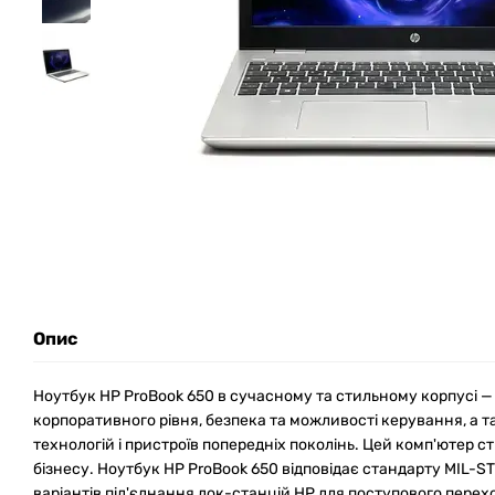
Опис
Ноутбук HP ProBook 650 в сучасному та стильному корпусі —
корпоративного рівня, безпека та можливості керування, а 
технологій і пристроїв попередніх поколінь. Цей комп'ютер 
бізнесу. Ноутбук HP ProBook 650 відповідає стандарту MIL-ST
варіантів під'єднання док-станцій HP для поступового перехо