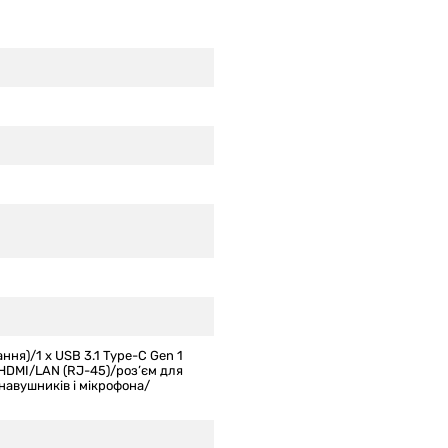
ання)/1 x USB 3.1 Type-C Gen 1
HDMI/LAN (RJ-45)/роз’єм для
навушників і мікрофона/