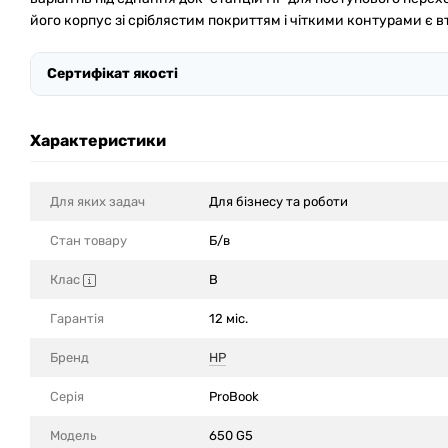
його корпус зі сріблястим покриттям і чіткими контурами є 
Сертифікат якості
Характеристики
Для яких задач
Для бізнесу та роботи
Стан товару
Б/в
Клас
B
Гарантія
12 міс.
Бренд
HP
Серія
ProBook
Модель
650 G5