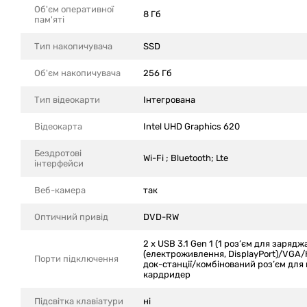
Об'єм оперативної
8 Гб
пам'яті
Тип накопичувача
SSD
Об'єм накопичувача
256 Гб
Тип відеокарти
Інтегрована
Відеокарта
Intel UHD Graphics 620
Бездротові
Wi-Fi ; Bluetooth; Lte
інтерфейси
Веб-камера
так
Оптичний привід
DVD-RW
2 x USB 3.1 Gen 1 (1 роз’єм для зарядж
(електроживлення, DisplayPort)/VGA/
Порти підключення
док-станції/комбінований роз’єм для 
кардридер
Підсвітка клавіатури
ні