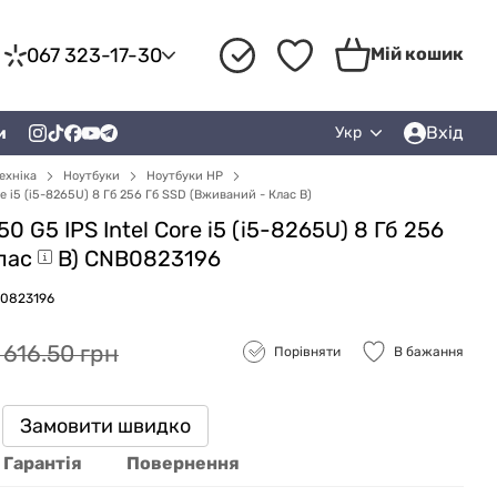
067 323-17-30
Мій кошик
Вхід
и
Укр
ехніка
Ноутбуки
Ноутбуки HP
re i5 (i5-8265U) 8 Гб 256 Гб SSD (Вживаний - Клас B)
0 G5 IPS Intel Core i5 (i5-8265U) 8 Гб 256
лас
B) CNB0823196
B0823196
 616.50 грн
Порівняти
В бажання
Замовити швидко
Гарантія
Повернення