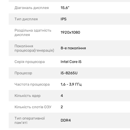
Діагональ дисплея
15,6"
Тип дисплея
IPS
Роздільна здатність
1920x1080
дисплея
Покоління
8-е покоління
процесора(генерація)
Серія процесора
Intel Core i5
Процесор
i5-8265U
Частота процесора
1,6 - 3,9 ГГц
Кількість ядер
4
Кількість слотів ОЗУ
2
Тип оперативної
DDR4
пам'яті