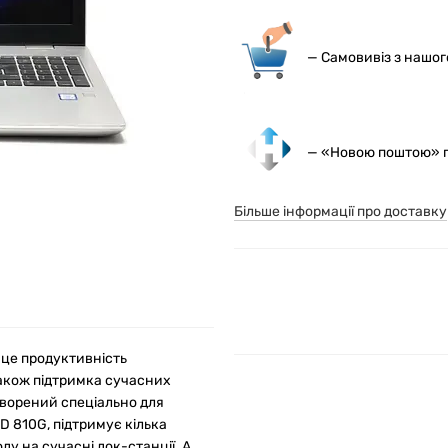
— С
амовивіз з нашо
— «Новою поштою» по
Більше інформації про доставку
 це продуктивність
також підтримка сучасних
створений спеціально для
D 810G, підтримує кілька
ду на сучасні док-станції. А