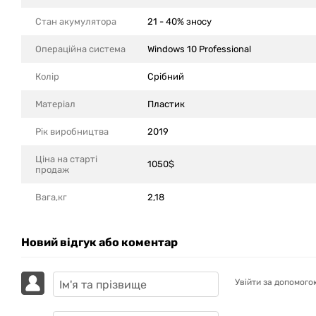
Стан акумулятора
21 - 40% зносу
Операційна система
Windows 10 Professional
Колір
Срібний
Матеріал
Пластик
Рік виробництва
2019
Ціна на старті
1050$
продаж
Вага,кг
2,18
Новий відгук або коментар
Увійти за допомого