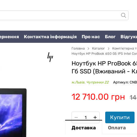
вернення
Контактна інформація
Про нас
Блог
Відгук
Головна
Каталог
Комп'ютерна т
Ноутбук HP ProBook 650 G5 IPS Intel Co
Ноутбук HP ProBook 65
Гб SSD (Вживаний -
К
м.Львів, Чупринки 22
Артикул: CN
12 710.00 грн
14
Купити
Доставка
Оплата