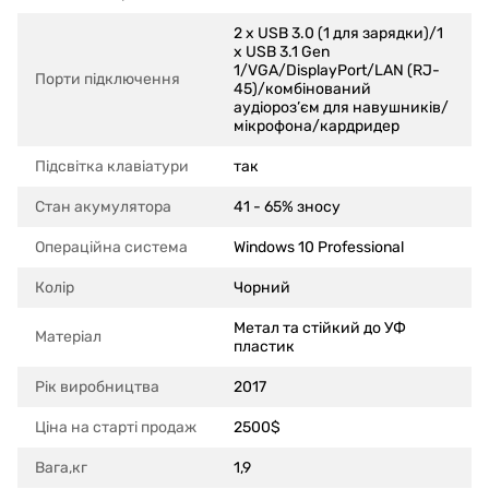
2 x USB 3.0 (1 для зарядки)/1
x USB 3.1 Gen
1/VGA/DisplayPort/LAN (RJ-
Порти підключення
45)/комбінований
аудіороз’єм для навушників/
мікрофона/кардридер
Підсвітка клавіатури
так
Стан акумулятора
41 - 65% зносу
Операційна система
Windows 10 Professional
Колір
Чорний
Метал та стійкий до УФ
Матеріал
пластик
Рік виробництва
2017
Ціна на старті продаж
2500$
Вага,кг
1,9