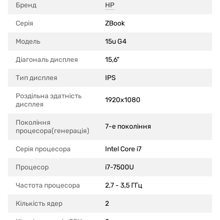
Бренд
HP
Серія
ZBook
Модель
15u G4
Діагональ дисплея
15,6"
Тип дисплея
IPS
Роздільна здатність
1920x1080
дисплея
Покоління
7-е покоління
процесора(генерація)
Серія процесора
Intel Core i7
Процесор
i7-7500U
Частота процесора
2,7 - 3,5 ГГц
Кількість ядер
2