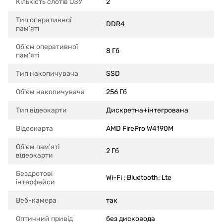
Кількість слотів ОЗУ
2
Тип оперативної
DDR4
пам'яті
Об'єм оперативної
8 Гб
пам'яті
Тип накопичувача
SSD
Об'єм накопичувача
256 Гб
Тип відеокарти
Дискретна+інтегрована
Відеокарта
AMD FirePro W4190M
Об'єм пам'яті
2 Гб
відеокарти
Бездротові
Wi-Fi ; Bluetooth; Lte
інтерфейси
Веб-камера
так
Оптичний привід
без дисковода