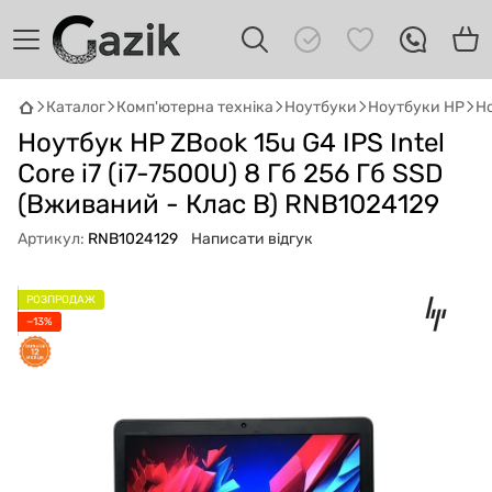
Каталог
Комп'ютерна техніка
Ноутбуки
Ноутбуки HP
Но
Ноутбук HP ZBook 15u G4 IPS Intel
GAZIK
AI
Онлайн · пошук техніки
Core i7 (i7-7500U) 8 Гб 256 Гб SSD
(Вживаний - Клас B) RNB1024129
Привіт! 👋 Я Gazik AI — допоможу
Артикул:
RNB1024129
Написати відгук
підібрати вживану комп'ютерну техніку.
Що шукаєш?
РОЗПРОДАЖ
−13%