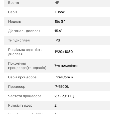
Бренд
HP
Серія
ZBook
Модель
15u G4
Діагональ дисплея
15,6"
Тип дисплея
IPS
Роздільна здатність
1920x1080
дисплея
Покоління
7-е покоління
процесора(генерація)
Серія процесора
Intel Core i7
Процесор
i7-7500U
Частота процесора
2,7 - 3,5 ГГц
Кількість ядер
2