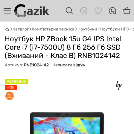
Каталог
Комп'ютерна техніка
Ноутбуки
Ноутбуки HP
Но
Ноутбук HP ZBook 15u G4 IPS Intel
GAZIK
AI
Онлайн · пошук техніки
Core i7 (i7-7500U) 8 Гб 256 Гб SSD
(Вживаний - Клас B) RNB1024142
Привіт! 👋 Я Gazik AI — допоможу
Артикул:
RNB1024142
Написати відгук
підібрати вживану комп'ютерну техніку.
Що шукаєш?
РОЗПРОДАЖ
−13%