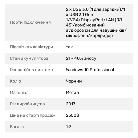
2 x USB 3.0 (1 для зарядки)/1
x USB 3.1 Gen
1/VGA/DisplayPort/LAN (RJ-
Порти підключення
45)/комбінований
аудіороз’єм для навушників/
мікрофона/кардридер
Підсвітка клавіатури
так
Стан акумулятора
21 - 40% зносу
Операційна система
Windows 10 Professional
Колір
Чорний
Матеріал
Метал
Рік виробництва
2017
Ціна на старті продаж
2500$
Вага,кг
1,9