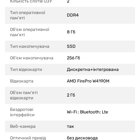
Кількість слотів ОЗУ
2
Тип оперативної
DDR4
пам'яті
Об'єм оперативної
8 Гб
пам'яті
Тип накопичувача
SSD
Об'єм накопичувача
256 Гб
Тип відеокарти
Дискретна+інтегрована
Відеокарта
AMD FirePro W4190M
Об'єм пам'яті
2 Гб
відеокарти
Бездротові
Wi-Fi ; Bluetooth; Lte
інтерфейси
Веб-камера
так
Оптичний привід
без дисковода