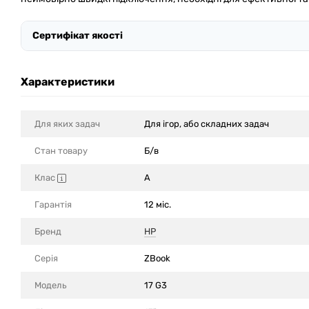
Сертифікат якості
Характеристики
Для яких задач
Для ігор, або складних задач
Стан товару
Б/в
Клас
A
Гарантія
12 міс.
Бренд
HP
Серія
ZBook
Модель
17 G3