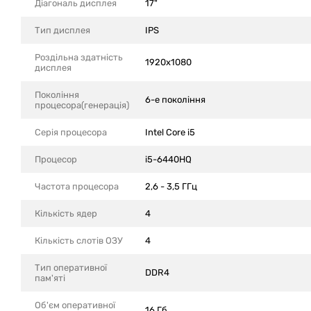
Діагональ дисплея
17"
Тип дисплея
IPS
Роздільна здатність
1920x1080
дисплея
Покоління
6-е покоління
процесора(генерація)
Серія процесора
Intel Core i5
Процесор
i5-6440HQ
Частота процесора
2,6 - 3,5 ГГц
Кількість ядер
4
Кількість слотів ОЗУ
4
Тип оперативної
DDR4
пам'яті
Об'єм оперативної
16 Гб