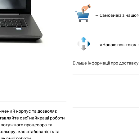
— С
амовивіз з нашо
— «Новою поштою» по
Більше інформації про доставку
тончений корпус та дозволяє
ставляйте свої найкращі роботи
и потужного процесора та
 кольору, масштабованість та
якісної роботи.