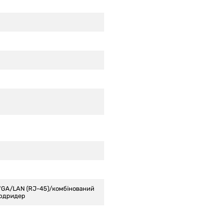
/VGA/LAN (RJ-45)/комбінований
ардридер