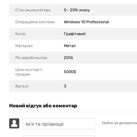
Стан акумулятора
0 - 20% зносу
Операційна система
Windows 10 Professional
Колір
Графітовий
Матеріал
Метал
Рік виробництва
2016
Ціна на старті
5000$
продаж
Вага,кг
3
Новий відгук або коментар
Увійти за допомого