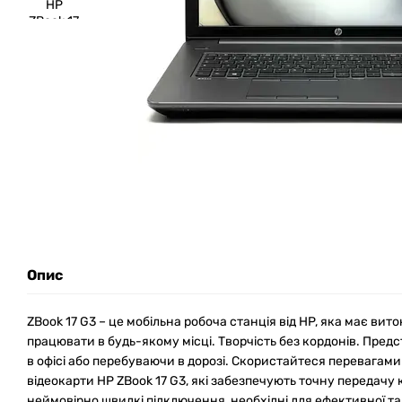
Опис
ZBook 17 G3 – це мобільна робоча станція від HP, яка має ви
працювати в будь-якому місці. Творчість без кордонів. Пред
в офісі або перебуваючи в дорозі. Скористайтеся перевагам
відеокарти HP ZBook 17 G3, які забезпечують точну передачу
неймовірно швидкі підключення, необхідні для ефективної та 