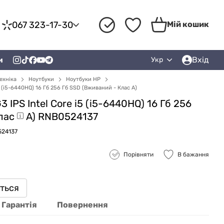
067 323-17-30
Мій кошик
Вхід
и
Укр
ехніка
Ноутбуки
Ноутбуки HP
5 (i5-6440HQ) 16 Гб 256 Гб SSD (Вживаний - Клас A)
 IPS Intel Core i5 (i5-6440HQ) 16 Гб 256
лас
A) RNB0524137
524137
Порівняти
В бажання
иться
Гарантія
Повернення