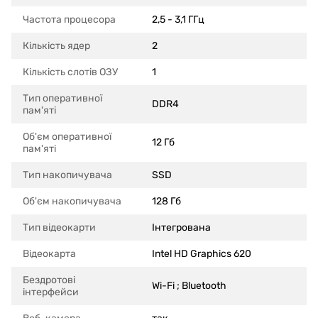
Частота процесора
2,5 - 3,1 ГГц
Кількість ядер
2
Кількість слотів ОЗУ
1
Тип оперативної
DDR4
пам'яті
Об'єм оперативної
12 Гб
пам'яті
Тип накопичувача
SSD
Об'єм накопичувача
128 Гб
Тип відеокарти
Інтегрована
Відеокарта
Intel HD Graphics 620
Бездротові
Wi-Fi ; Bluetooth
інтерфейси