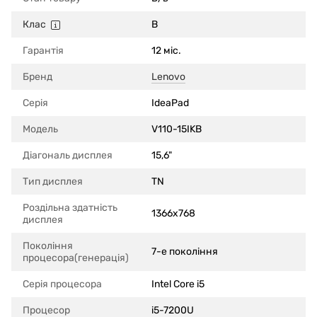
Клас
B
Гарантія
12 міс.
Бренд
Lenovo
Серія
IdeaPad
Модель
V110-15IKB
Діагональ дисплея
15,6"
Тип дисплея
TN
Роздільна здатність
1366x768
дисплея
Покоління
7-е покоління
процесора(генерація)
Серія процесора
Intel Core i5
Процесор
i5-7200U