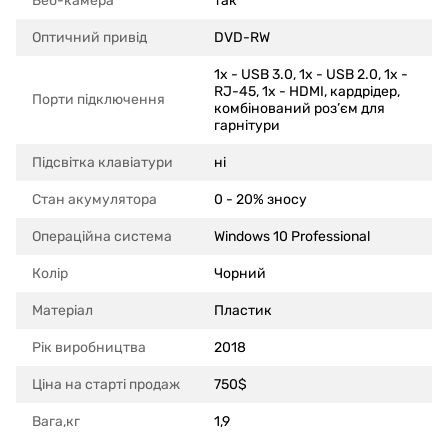
Веб-камера
так
Оптичний привід
DVD-RW
1x - USB 3.0, 1x - USB 2.0, 1x -
RJ-45, 1x - HDMI, кардрідер,
Порти підключення
комбінований роз’єм для
гарнітури
Підсвітка клавіатури
ні
Стан акумулятора
0 - 20% зносу
Операційна система
Windows 10 Professional
Колір
Чорний
Матеріал
Пластик
Рік виробництва
2018
Ціна на старті продаж
750$
Вага,кг
1,9