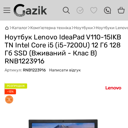
Каталог
Комп'ютерна техніка
Ноутбуки
Ноутбуки Lenov
Ноутбук Lenovo IdeaPad V110-15IKB
GAZIK
AI
Онлайн · пошук техніки
TN Intel Core i5 (i5-7200U) 12 Гб 128
Гб SSD (Вживаний - Клас B)
Привіт! 👋 Я Gazik AI — допоможу
RNB1223916
підібрати вживану комп'ютерну техніку.
Що шукаєш?
Артикул:
RNB1223916
Написати відгук
РОЗПРОДАЖ
−13%