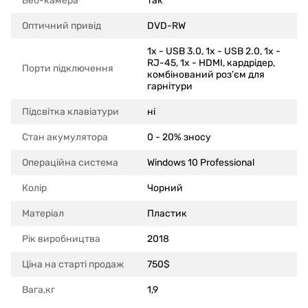
Веб-камера
так
Оптичний привід
DVD-RW
1x - USB 3.0, 1x - USB 2.0, 1x -
RJ-45, 1x - HDMI, кардрідер,
Порти підключення
комбінований роз’єм для
гарнітури
Підсвітка клавіатури
ні
Стан акумулятора
0 - 20% зносу
Операційна система
Windows 10 Professional
Колір
Чорний
Матеріал
Пластик
Рік виробництва
2018
Ціна на старті продаж
750$
Вага,кг
1,9