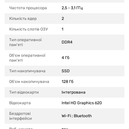
Частота процесора
2,5 - 3,1 ГГц
Кількість ядер
2
Кількість слотів ОЗУ
1
Тип оперативної
DDR4
пам'яті
Об'єм оперативної
4 Гб
пам'яті
Тип накопичувача
SSD
Об'єм накопичувача
128 Гб
Тип відеокарти
Інтегрована
Відеокарта
Intel HD Graphics 620
Бездротові
Wi-Fi ; Bluetooth
інтерфейси