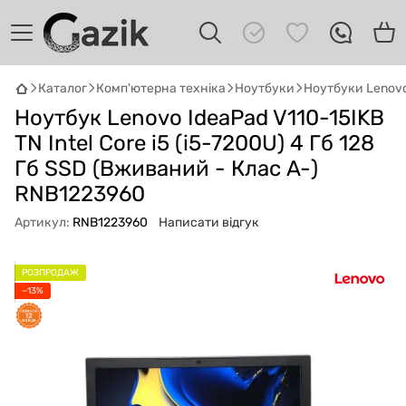
Каталог
Комп'ютерна техніка
Ноутбуки
Ноутбуки Lenov
Ноутбук Lenovo IdeaPad V110-15IKB
GAZIK
AI
Онлайн · пошук техніки
TN Intel Core i5 (i5-7200U) 4 Гб 128
Гб SSD (Вживаний - Клас A-)
Привіт! 👋 Я Gazik AI — допоможу
RNB1223960
підібрати вживану комп'ютерну техніку.
Що шукаєш?
Артикул:
RNB1223960
Написати відгук
РОЗПРОДАЖ
−13%