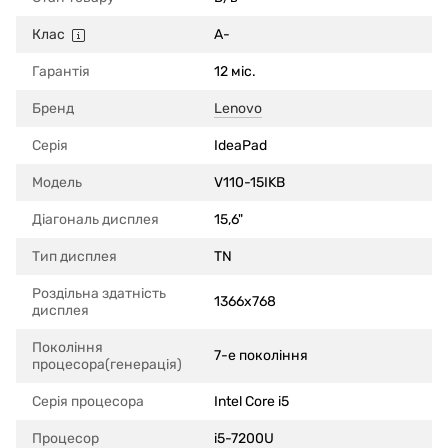
Клас
A-
Гарантія
12 міс.
Бренд
Lenovo
Серія
IdeaPad
Модель
V110-15IKB
Діагональ дисплея
15,6"
Тип дисплея
TN
Роздільна здатність
1366x768
дисплея
Покоління
7-е покоління
процесора(генерація)
Серія процесора
Intel Core i5
Процесор
i5-7200U