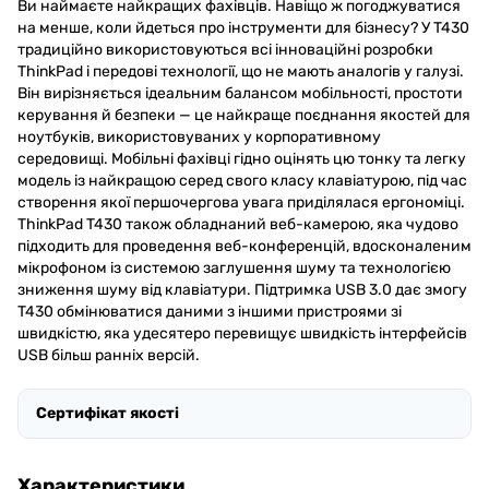
Ви наймаєте найкращих фахівців. Навіщо ж погоджуватися
на менше, коли йдеться про інструменти для бізнесу? У T430
традиційно використовуються всі інноваційні розробки
ThinkPad і передові технології, що не мають аналогів у галузі.
Він вирізняється ідеальним балансом мобільності, простоти
керування й безпеки — це найкраще поєднання якостей для
ноутбуків, використовуваних у корпоративному
середовищі. Мобільні фахівці гідно оцінять цю тонку та легку
модель із найкращою серед свого класу клавіатурою, під час
створення якої першочергова увага приділялася ергономіці.
ThinkPad T430 також обладнаний веб-камерою, яка чудово
підходить для проведення веб-конференцій, вдосконаленим
мікрофоном із системою заглушення шуму та технологією
зниження шуму від клавіатури. Підтримка USB 3.0 дає змогу
T430 обмінюватися даними з іншими пристроями зі
швидкістю, яка удесятеро перевищує швидкість інтерфейсів
USB більш ранніх версій.
Сертифікат якості
Характеристики