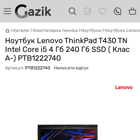
Каталог
Комп'ютерна техніка
Ноутбуки
Ноутбуки Lenov
Ноутбук Lenovo ThinkPad T430 TN
GAZIK
AI
Онлайн · пошук техніки
Intel Core i5 4 Гб 240 Гб SSD ( Клас
A-) PTB1222740
Привіт! 👋 Я Gazik AI — допоможу
Артикул:
PTB1222740
Написати відгук
підібрати вживану комп'ютерну техніку.
Що шукаєш?