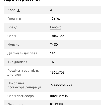
Клас
A-
Гарантія
12 міс.
Бренд
Lenovo
Серія
ThinkPad
Модель
T430
Діагональ дисплея
14"
Тип дисплея
TN
Роздільна здатність
1366x768
дисплея
Покоління
3-е покоління
процесора(генерація)
Серія процесора
Intel Core i5
Процесор
i5-3320M