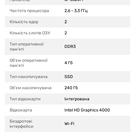
Частота процесора
2,6 - 3,3 ГГц
Кількість ядер
2
Кількість слотів ОЗУ
2
Тип оперативної
DDR3
пам'яті
Об'єм оперативної
4 Гб
пам'яті
Тип накопичувача
SSD
Об'єм накопичувача
240 Гб
Тип відеокарти
Інтегрована
Відеокарта
Intel HD Graphics 4000
Бездротові
Wi-Fi
інтерфейси