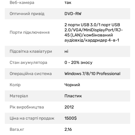
Веб-камера
так
Оптичний привід
DVD-RW
2 порти USB 3.0/1 порт USB
2.0/VGA/MiniDisplayPort/RJ-
Порти підключення
45 (LAN)/комбінований
аудіовхід/кардридер 4-в-1
Підсвітка клавіатури
ні
Стан акумулятора
0 - 20% зносу
Операційна система
Windows 7/8/10 Professional
Колір
Чорний
Матеріал
Пластик
Рік виробництва
2012
Ціна на старті продаж
1500$
Вага,кг
2,16