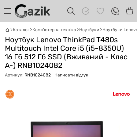
Каталог
Комп'ютерна техніка
Ноутбуки
Ноутбуки Lenov
Ноутбук Lenovo ThinkPad T480s
GAZIK
AI
Онлайн · пошук техніки
Multitouch Intel Core i5 (i5-8350U)
16 Гб 512 Гб SSD (Вживаний - Клас
Привіт! 👋 Я Gazik AI — допоможу
A-) RNB1024082
підібрати вживану комп'ютерну техніку.
Що шукаєш?
Артикул:
RNB1024082
Написати відгук