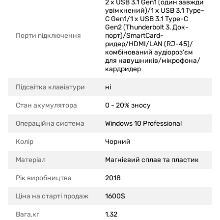
2 х USB 3.1 Gen1 (один завжди
увімкнений)/1 х USB 3.1 Type-
C Gen1/1 х USB 3.1 Type-C
Gen2 (Thunderbolt 3, Док-
Порти підключення
порт)/SmartCard-
ридер/HDMI/LAN (RJ-45)/
комбінований аудіороз’єм
для навушників/мікрофона/
кардридер
Підсвітка клавіатури
ні
Стан акумулятора
0 - 20% зносу
Операційна система
Windows 10 Professional
Колір
Чорний
Матеріал
Магнієвий сплав та пластик
Рік виробництва
2018
Ціна на старті продаж
1600$
Вага,кг
1,32