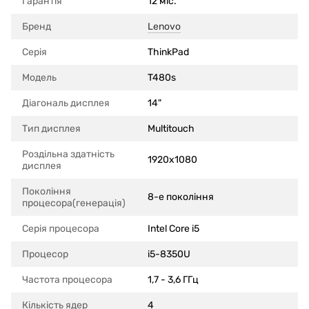
Гарантія
12 міс.
Бренд
Lenovo
Серія
ThinkPad
Модель
T480s
Діагональ дисплея
14"
Тип дисплея
Multitouch
Роздільна здатність
1920x1080
дисплея
Покоління
8-е покоління
процесора(генерація)
Серія процесора
Intel Core i5
Процесор
i5-8350U
Частота процесора
1,7 - 3,6 ГГц
Кількість ядер
4