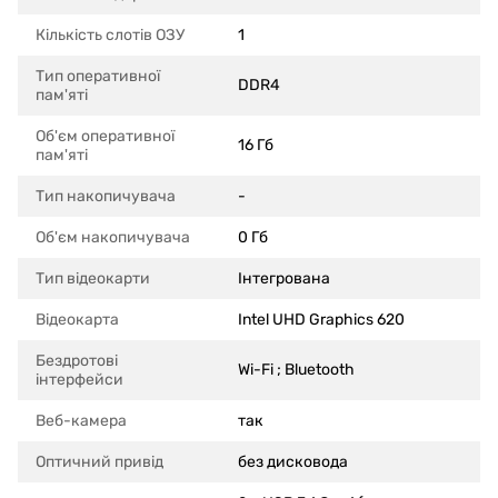
Кількість слотів ОЗУ
1
Тип оперативної
DDR4
пам'яті
Об'єм оперативної
16 Гб
пам'яті
Тип накопичувача
-
Об'єм накопичувача
0 Гб
Тип відеокарти
Інтегрована
Відеокарта
Intel UHD Graphics 620
Бездротові
Wi-Fi ; Bluetooth
інтерфейси
Веб-камера
так
Оптичний привід
без дисковода