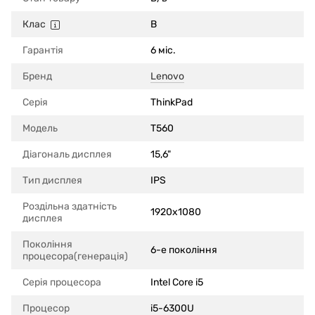
Клас
B
Гарантія
6 міс.
Бренд
Lenovo
Серія
ThinkPad
Модель
T560
Діагональ дисплея
15,6"
Тип дисплея
IPS
Роздільна здатність
1920x1080
дисплея
Покоління
6-е покоління
процесора(генерація)
Серія процесора
Intel Core i5
Процесор
i5-6300U