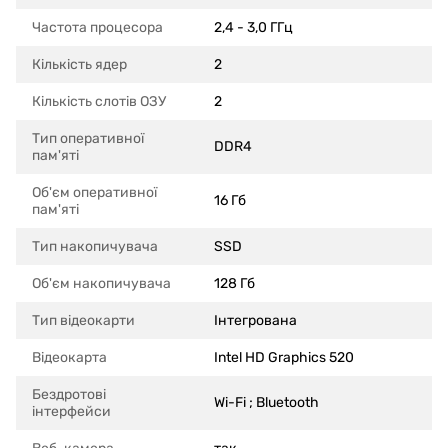
Частота процесора
2,4 - 3,0 ГГц
Кількість ядер
2
Кількість слотів ОЗУ
2
Тип оперативної
DDR4
пам'яті
Об'єм оперативної
16 Гб
пам'яті
Тип накопичувача
SSD
Об'єм накопичувача
128 Гб
Тип відеокарти
Інтегрована
Відеокарта
Intel HD Graphics 520
Бездротові
Wi-Fi ; Bluetooth
інтерфейси