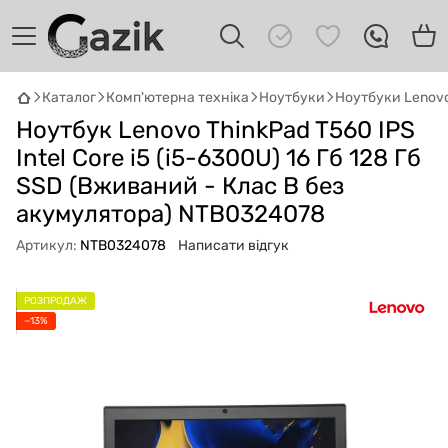
Каталог
Комп'ютерна техніка
Ноутбуки
Ноутбуки Lenov
Ноутбук Lenovo ThinkPad T560 IPS
GAZIK
AI
Онлайн · пошук техніки
Intel Core i5 (i5-6300U) 16 Гб 128 Гб
SSD (Вживаний - Клас B без
Привіт! 👋 Я Gazik AI — допоможу
акумулятора) NTB0324078
підібрати вживану комп'ютерну техніку.
Що шукаєш?
Артикул:
NTB0324078
Написати відгук
РОЗПРОДАЖ
−13%