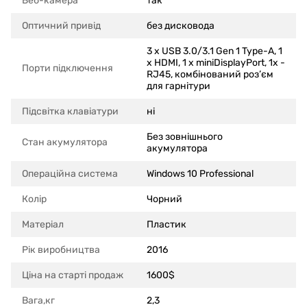
Веб-камера
так
Оптичний привід
без дисковода
3 x USB 3.0/3.1 Gen 1 Type-A, 1
x HDMI, 1 x miniDisplayPort, 1x -
Порти підключення
RJ45, комбінований роз’єм
для гарнітури
Підсвітка клавіатури
ні
Без зовнішнього
Стан акумулятора
акумулятора
Операційна система
Windows 10 Professional
Колір
Чорний
Матеріал
Пластик
Рік виробництва
2016
Ціна на старті продаж
1600$
Вага,кг
2,3