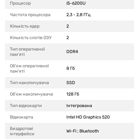
Процесор
i5-6200U
Частота процесора
2,3 - 2,8 ГГц
Кількість ядер
2
Кількість слотів ОЗУ
2
Тип оперативної
DDR4
пам'яті
Об'єм оперативної
8 Гб
пам'яті
Тип накопичувача
SSD
Об'єм накопичувача
128 Гб
Тип відеокарти
Інтегрована
Відеокарта
Intel HD Graphics 520
Бездротові
Wi-Fi ; Bluetooth
інтерфейси