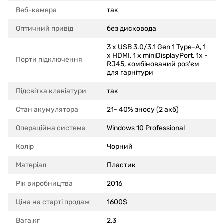
Веб-камера
так
Оптичний привід
без дисковода
3 x USB 3.0/3.1 Gen 1 Type-A, 1
x HDMI, 1 x miniDisplayPort, 1x -
Порти підключення
RJ45, комбінований роз’єм
для гарнітури
Підсвітка клавіатури
так
Стан акумулятора
21- 40% зносу (2 акб)
Операційна система
Windows 10 Professional
Колір
Чорний
Матеріал
Пластик
Рік виробництва
2016
Ціна на старті продаж
1600$
Вага,кг
2,3