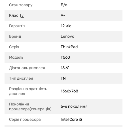
Стан товару
Б/в
Клас
A-
Гарантія
12 міс.
Бренд
Lenovo
Серія
ThinkPad
Модель
T560
Діагональ дисплея
15,6"
Тип дисплея
TN
Роздільна здатність
1366x768
дисплея
Покоління
6-е покоління
процесора(генерація)
Серія процесора
Intel Core i5