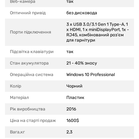
Веб-камера
так
Оптичний привід
без дисковода
3 x USB 3.0/3.1 Gen 1 Type-A, 1
x HDMI, 1 x miniDisplayPort, 1x -
Порти підключення
RJ45, комбінований роз’єм
для гарнітури
Підсвітка клавіатури
так
Стан акумулятора
21 - 40% зносу
Операційна система
Windows 10 Professional
Колір
Чорний
Матеріал
Пластик
Рік виробництва
2016
Ціна на старті продаж
1600$
Вага,кг
2,3