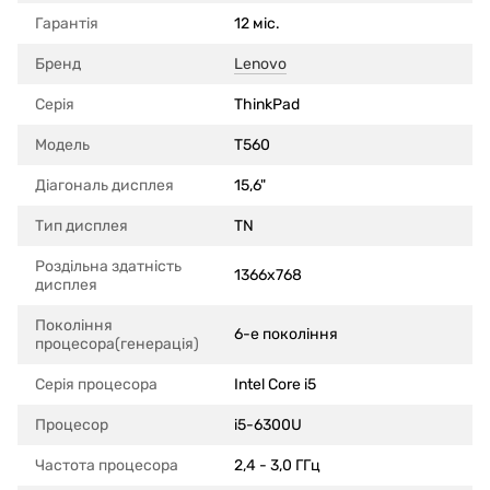
Гарантія
12 міс.
Бренд
Lenovo
Серія
ThinkPad
Модель
T560
Діагональ дисплея
15,6"
Тип дисплея
TN
Роздільна здатність
1366x768
дисплея
Покоління
6-е покоління
процесора(генерація)
Серія процесора
Intel Core i5
Процесор
i5-6300U
Частота процесора
2,4 - 3,0 ГГц