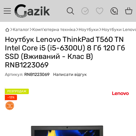
Каталог
Комп'ютерна техніка
Ноутбуки
Ноутбуки Lenov
Ноутбук Lenovo ThinkPad T560 TN
GAZIK
AI
Онлайн · пошук техніки
Intel Core i5 (i5-6300U) 8 Гб 120 Гб
SSD (Вживаний - Клас B)
Привіт! 👋 Я Gazik AI — допоможу
RNB1223069
підібрати вживану комп'ютерну техніку.
Що шукаєш?
Артикул:
RNB1223069
Написати відгук
РОЗПРОДАЖ
−13%