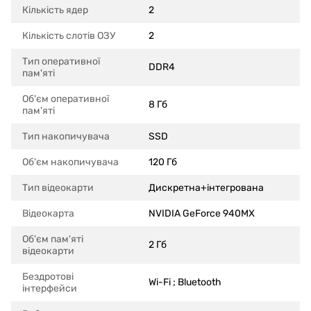
Кількість ядер
2
Кількість слотів ОЗУ
2
Тип оперативної
DDR4
пам'яті
Об'єм оперативної
8 Гб
пам'яті
Тип накопичувача
SSD
Об'єм накопичувача
120 Гб
Тип відеокарти
Дискретна+інтегрована
Відеокарта
NVIDIA GeForce 940MX
Об'єм пам'яті
2 Гб
відеокарти
Бездротові
Wi-Fi ; Bluetooth
інтерфейси