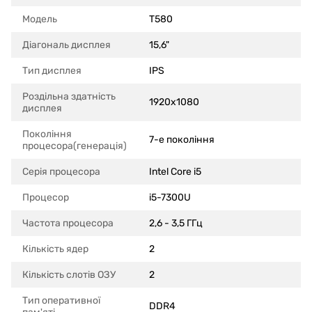
Модель
T580
Діагональ дисплея
15,6"
Тип дисплея
IPS
Роздільна здатність
1920x1080
дисплея
Покоління
7-е покоління
процесора(генерація)
Серія процесора
Intel Core i5
Процесор
i5-7300U
Частота процесора
2,6 - 3,5 ГГц
Кількість ядер
2
Кількість слотів ОЗУ
2
Тип оперативної
DDR4