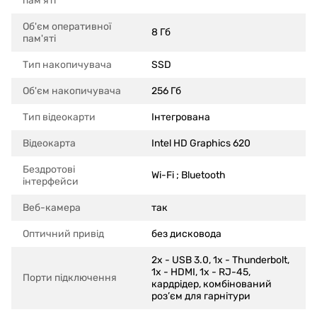
пам'яті
Об'єм оперативної
8 Гб
пам'яті
Тип накопичувача
SSD
Об'єм накопичувача
256 Гб
Тип відеокарти
Інтегрована
Відеокарта
Intel HD Graphics 620
Бездротові
Wi-Fi ; Bluetooth
інтерфейси
Веб-камера
так
Оптичний привід
без дисковода
2x - USB 3.0, 1x - Thunderbolt,
1x - HDMI, 1x - RJ-45,
Порти підключення
кардрідер, комбінований
роз’єм для гарнітури