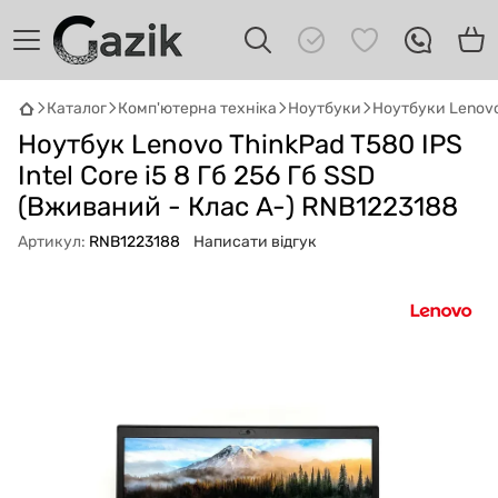
Каталог
Комп'ютерна техніка
Ноутбуки
Ноутбуки Lenov
Ноутбук Lenovo ThinkPad T580 IPS
GAZIK
AI
Онлайн · пошук техніки
Intel Core i5 8 Гб 256 Гб SSD
(Вживаний - Клас A-) RNB1223188
Привіт! 👋 Я Gazik AI — допоможу
Артикул:
RNB1223188
Написати відгук
підібрати вживану комп'ютерну техніку.
Що шукаєш?