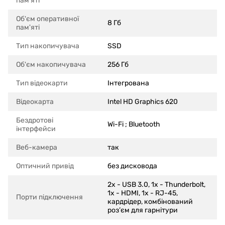
пам'яті
Об'єм оперативної
8 Гб
пам'яті
Тип накопичувача
SSD
Об'єм накопичувача
256 Гб
Тип відеокарти
Інтегрована
Відеокарта
Intel HD Graphics 620
Бездротові
Wi-Fi ; Bluetooth
інтерфейси
Веб-камера
так
Оптичний привід
без дисковода
2x - USB 3.0, 1x - Thunderbolt,
1x - HDMI, 1x - RJ-45,
Порти підключення
кардрідер, комбінований
роз’єм для гарнітури