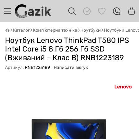
Каталог
Комп'ютерна техніка
Ноутбуки
Ноутбуки Lenov
Ноутбук Lenovo ThinkPad T580 IPS
GAZIK
AI
Онлайн · пошук техніки
Intel Core i5 8 Гб 256 Гб SSD
(Вживаний - Клас B) RNB1223189
Привіт! 👋 Я Gazik AI — допоможу
Артикул:
RNB1223189
Написати відгук
підібрати вживану комп'ютерну техніку.
Що шукаєш?