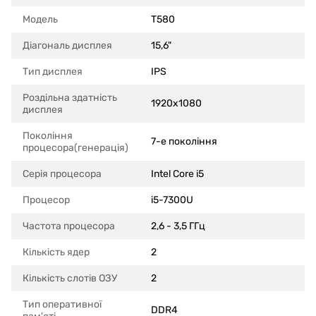
Модель
T580
Діагональ дисплея
15,6"
Тип дисплея
IPS
Роздільна здатність
1920x1080
дисплея
Покоління
7-е покоління
процесора(генерація)
Серія процесора
Intel Core i5
Процесор
i5-7300U
Частота процесора
2,6 - 3,5 ГГц
Кількість ядер
2
Кількість слотів ОЗУ
2
Тип оперативної
DDR4