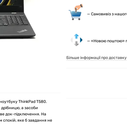
— С
амовивіз з нашо
— «Новою поштою» по
Більше інформації про доставку
ноутбуку ThinkPad T580.
дрібницю, а засоби
ве док-підключення. На
 спокій, яке б завдання не