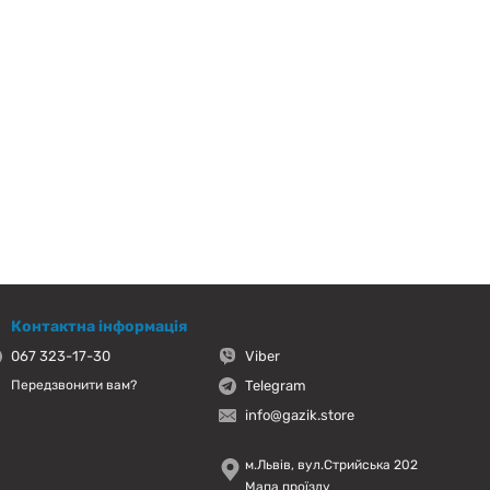
Контактна інформація
067 323-17-30
Viber
Telegram
Передзвонити вам?
info@gazik.store
м.Львів, вул.Стрийська 202
Мапа проїзду