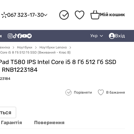
067 323-17-30
Мій кошик
Вхід
и
Укр
ехніка
Ноутбуки
Ноутбуки Lenovo
 Core i5 8 Гб 512 Гб SSD (Вживаний - Клас B)
d T580 IPS Intel Core i5 8 Гб 512 Гб SSD
) RNB1223184
223184
Порівняти
В бажання
иться
Гарантія
Повернення