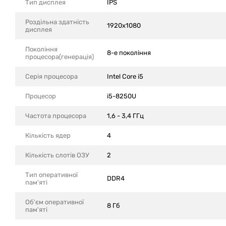
Тип дисплея
IPS
Роздільна здатність
1920x1080
дисплея
Покоління
8-е покоління
процесора(генерація)
Серія процесора
Intel Core i5
Процесор
i5-8250U
Частота процесора
1,6 - 3,4 ГГц
Кількість ядер
4
Кількість слотів ОЗУ
2
Тип оперативної
DDR4
пам'яті
Об'єм оперативної
8 Гб
пам'яті