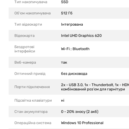
Тип накопичувача
SSD
Об'єм накопичувача
512 Гб
Тип відеокарти
Інтегрована
Відеокарта
Intel UHD Graphics 620
Бездротові
Wi-Fi ; Bluetooth
інтерфейси
Веб-камера
так
Оптичний привід
без дисковода
2x - USB 3.0, 1x - Thunderbolt, 1x - HD
Порти підключення
комбінований роз’єм для гарнітури
Підсвітка клавіатури
ні
Стан акумулятора
0 - 20% зносу (2 акб)
Операційна система
Windows 10 Professional