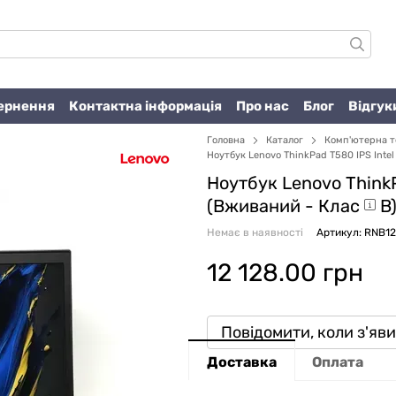
вернення
Контактна інформація
Про нас
Блог
Відгук
Головна
Каталог
Комп'ютерна т
Ноутбук Lenovo ThinkPad T580 IPS Intel
Ноутбук Lenovo ThinkPa
(Вживаний -
Клас
B
Немає в наявності
Артикул: RNB1
12 128.00 грн
Повідомити, коли з'яв
Доставка
Оплата