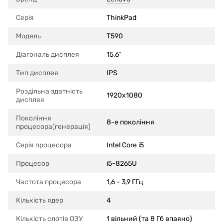
Серія
ThinkPad
Модель
T590
Діагональ дисплея
15,6"
Тип дисплея
IPS
Роздільна здатність
1920x1080
дисплея
Покоління
8-е покоління
процесора(генерація)
Серія процесора
Intel Core i5
Процесор
i5-8265U
Частота процесора
1,6 - 3,9 ГГц
Кількість ядер
4
Кількість слотів ОЗУ
1 вільний (та 8 Гб впаяно)