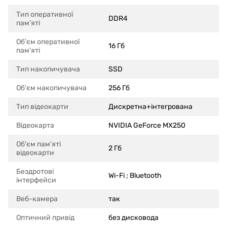
Тип оперативної
DDR4
пам'яті
Об'єм оперативної
16 Гб
пам'яті
Тип накопичувача
SSD
Об'єм накопичувача
256 Гб
Тип відеокарти
Дискретна+інтегрована
Відеокарта
NVIDIA GeForce MX250
Об'єм пам'яті
2 Гб
відеокарти
Бездротові
Wi-Fi ; Bluetooth
інтерфейси
Веб-камера
так
Оптичний привід
без дисковода