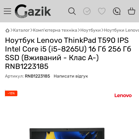
Каталог
Комп'ютерна техніка
Ноутбуки
Ноутбуки Lenov
Ноутбук Lenovo ThinkPad T590 IPS
GAZIK
AI
Онлайн · пошук техніки
Intel Core i5 (i5-8265U) 16 Гб 256 Гб
SSD (Вживаний - Клас A-)
Привіт! 👋 Я Gazik AI — допоможу
RNB1223185
підібрати вживану комп'ютерну техніку.
Що шукаєш?
Артикул:
RNB1223185
Написати відгук
−13%