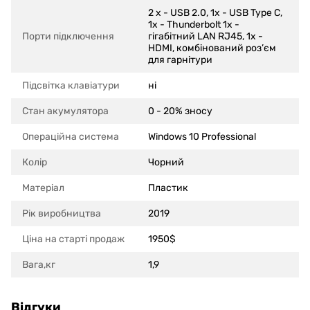
2 x - USB 2.0, 1x - USB Type C,
1x - Thunderbolt 1x -
Порти підключення
гігабітний LAN RJ45, 1x -
HDMI, комбінований роз’єм
для гарнітури
Підсвітка клавіатури
ні
Стан акумулятора
0 - 20% зносу
Операційна система
Windows 10 Professional
Колір
Чорний
Матеріал
Пластик
Рік виробництва
2019
Ціна на старті продаж
1950$
Вага,кг
1,9
Відгуки