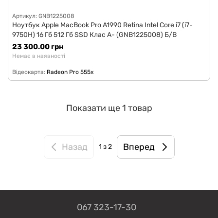
Артикул: GNB1225008
Ноутбук Apple MacBook Pro A1990 Retina Intel Core i7 (i7-
9750H) 16 Гб 512 Гб SSD Клас A- (GNB1225008) Б/В
23 300.00 грн
Немає в наявності
Відеокарта
Radeon Pro 555x
Показати ще 1 товар
Назад
Вперед
1
з 2
067 323-17-30