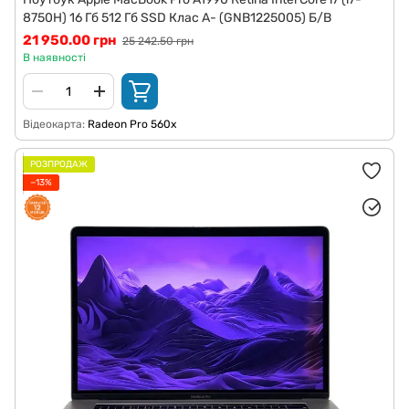
8750H) 16 Гб 512 Гб SSD Клас A- (GNB1225005) Б/В
21 950.00 грн
25 242.50 грн
В наявності
Відеокарта
Radeon Pro 560x
РОЗПРОДАЖ
−13%