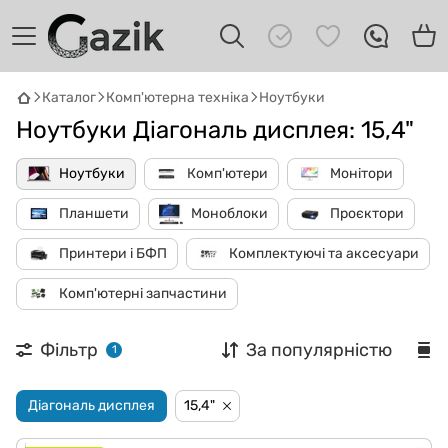
Каталог
Комп'ютерна техніка
Ноутбуки
Ноутбуки Діагональ дисплея: 15,4"
Ноутбуки
Комп'ютери
Монітори
Планшети
Моноблоки
Проєктори
Принтери і БФП
Комплектуючі та аксесуари
GAZIK
AI
Онлайн · пошук техніки
Комп'ютерні запчастини
Привіт! 👋 Я Gazik AI — допоможу
Фільтр
За популярністю
1
підібрати вживану комп'ютерну техніку.
Що шукаєш?
Діагональ дисплея
15,4"